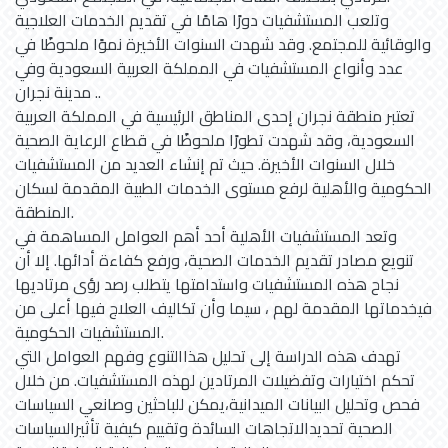
وتلعب المستشفيات دورًا هامًا في تقديم الخدمات العلاجية
والوقائية للمجتمع. وقد شهدت السنوات الأخيرة نموًا ملحوظًا في
عدد وأنواع المستشفيات في المملكة العربية السعودية وفي
مدينة نجران ..
تعتبر منطقة نجران إحدى المناطق الرئيسية في المملكة العربية
السعودية، وقد شهدت تطورًا ملحوظًا في قطاع الرعاية الصحية
خلال السنوات الأخيرة. حيث تم إنشاء العديد من المستشفيات
الحكومية والأهلية لرفع مستوى الخدمات الطبية المقدمة لسكان
المنطقة.
وتعد المستشفيات الأهلية أحد أهم العوامل المساهمة في
تنويع مصادر تقديم الخدمات الصحية، ورفع كفاءة أدائها. إلا أن
نجاح هذه المستشفيات واستدامتها يتطلب رصد رؤى مرتاديها
فيخدماتها المقدمة لهم ، سيما وأن تكاليف العلاج فيها أعلى من
المستشفيات الحكومية.
تهدف هذه الدراسة إلى تحليل هذاالتنوع وفهم العوامل التي
تحكم اختيارات وتفضيلات المرتادين لهذه المستشفيات. من خلال
فحص وتحليل البيانات الميدانية،يمكن للباحثين وصانعي السياسات
الصحية تحديدالاتجاهات السائدة وتقييم كيفية تأثيرالسياسات