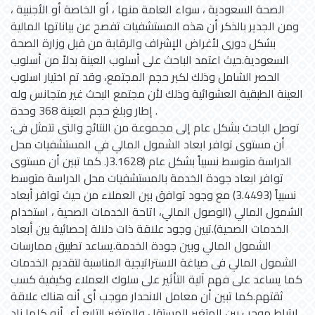
الصحة السعودية ، سواء العامة منها ، أو الخاصة أو الأجنبية ،
ومن الجدير بالذكر أن هذه المستشفيات تفصح عن بياناتها المالية
بشكل دورى لأغراض الإشراف والرقابة من قبل وزارة الصحة
السعودية.حيث اعتمد الباحث على أسلوب العينة بدلاً من أسلوب
الحصر الشامل وذلك لكبر حجم المجتمع، وقد تم اختيار اسلوب
العينة الطبقية العشوائية وذلك لأن مجتمع البحث غير متجانس وله
إطار وبلغ حجم العينة 368 وحدة .
توصل الباحث بشكل عام إلى مجموعة من النتائج والتى تتمثل فى:
أن مستوى توافر ابعاد الشمول المالي في المستشفيات محل
الدراسة متوسط نسبياً بشكل عام (3.1628(. كما تبين أن مستوى
توافر ابعاد جودة الخدمة بالمستشفيات محل الدراسة متوسط
نسبياً (3.4493) مع وجود توافق بين العملاء من حيث توافر أبعاد
الشمول المالي (الوصول المالي، اتاحة الخدمات الصحية ، استخدام
الخدمات الصحية).تبين وجود علاقة ذات دلالة إحصائية بين أبعاد
الشمول المالي وبين جودة الخدمة.يساعد تطبيق ممارسات
الشمول المالي فى صياغة الاستراتيجية المناسبة لتقديم الخدمات
كما يساعد على فهم آلية التأثير على سلوك العملاء وكيفية كسب
ثقتهم.كما تبين أن معامل الانحدار موجب أى أنه هناك علاقة
ارتباط موجب بين المتغير المستقل والمتغير التابع أى أنه كلما زاد