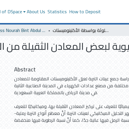
l of DSpace
About Us
Statistics
How to Deposit
الإزالة الحيوية لبعض المعادن الثقيلة من المناطق الملوثة بواسطة الأكتينوميستات
Princess Nourah Bint Abdul Rahman University
لحيوية لبعض المعادن الثقيلة من 
Abstract
راسة جمع عينات التربة لعزل الأكتينوميستات المقاومة للمعادن
ختلفة من مصنع عدادات الكهرباء في المدينة الصناعية الثانية
في مدينة الرياض بالمملكة العربية السعودية.
يميائيًا للتعرف على تركيز المعادن الثقيلة بها، وميكانيكيًا للتعرف
ر التحليل الميكانيكي لعينات التربة أنَّ معظم أنواع التربة رملية-
نسبة الرمل فيها عالية جدًا، كما أنَّ نسبة الرطوبة فيها منخفضة.