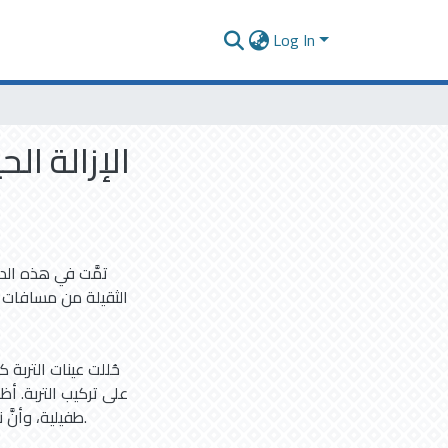
Log In
الإزالة ا
تمَّت في هذه الد
الثقيلة من مسافات م
حُللت عينات التربة ك
على تركيب التربة. أظه
طفيلية، وأنَّ 