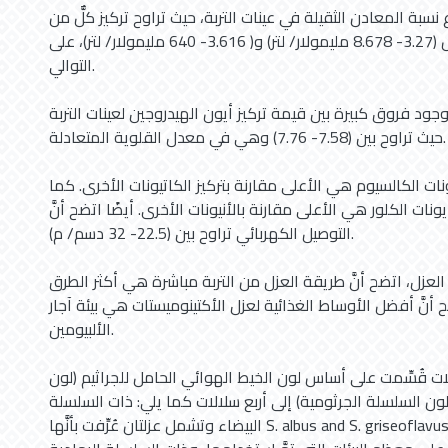
ع نسبة المعادن الثقيلة في عينات التربة، حيث تراوح تركيز كلٌّ من
الرصاص والنحاس (3.27- 8.678 مليمولار/ لتر) و( 3.616- 640 مليمولار/ لتر)، على
التوالي.
جود فروق كبيرة بين قيمة تركيز أيون الهيدروجين لعينات التربة
حيث تراوح بين (7.58- 7.76) وهي في معدل القلوية المتعادلة.
يونات الكالسيوم هي الأعلى مقارنة بتركيز الكاتيونات الأخرى. كما
أيونات الكلور هي الأعلى مقارنة بالأنيونات الأخرى. أيضًا اتضح أنَّ
التوصيل الكهربائي تراوح بين (22.5- 32 دسم/ م).
لعزل، اتضح أنَّ طريقة العزل من التربة مباشرة هي أكثر الطرق
 أنَّ أفضل الأوساط الغذائية لعزل الأكتينوميستات هي بيئة آجار
الألبيومين.
عزلات قُسِّمت على أساس لون الخيط الهوائي الحامل للجراثيم (لون
ون السلسلة الجرثومية) إلى أربع سلالات كما يلي: ذات السلسلة
البيضاء وتشمل عزلتان عُرِّفت بأنَّها S. albus and S. griseoflavus (8) وقد أعطت خيطًا