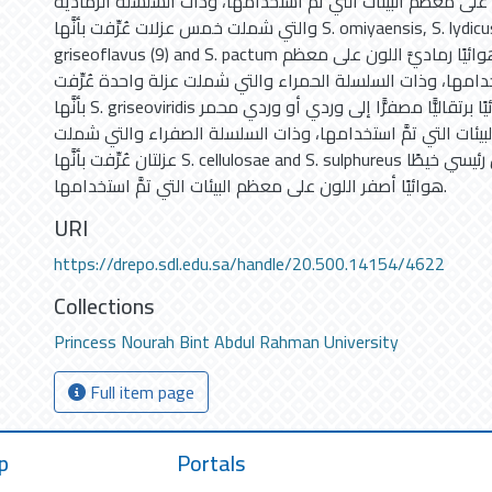
 على معظم البيئات التي تمَّ استخدامها، وذات السلسلة الرمادية
والتي شملت خمس عزلات عُرِّفت بأنَّها S. omiyaensis, S. lydicus (4) & (5), S.
griseoflavus (9) and S. pactum وقد أعطت خيطًا هوائيًا رماديَّ اللون على معظم
ستخدامها، وذات السلسلة الحمراء والتي شملت عزلة واحدة عُرِّفت
بأنَّها S. griseoviridis وقد أعطت خيطًا هوائيًا برتقاليًّا مصفرًّا إلى وردي أو وردي محمر
يئات التي تمَّ استخدامها، وذات السلسلة الصفراء والتي شملت
عزلتان عُرِّفت بأنَّها S. cellulosae and S. sulphureus وقد أعطت بشكل رئيسي خيطًا
هوائيًا أصفر اللون على معظم البيئات التي تمَّ استخدامها.
URI
https://drepo.sdl.edu.sa/handle/20.500.14154/4622
Collections
Princess Nourah Bint Abdul Rahman University
Full item page
p
Portals