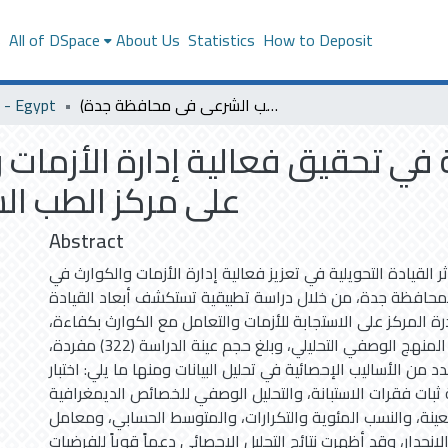
s
All of DSpace
About Us
Statistics
How to Deposit
دور القيادة التحويلية في تحقيق فعالية إدارة الأزمات والكوارث(دراسة تطبيقية على مركز الطب الشرعي في محافظة جدة)
- Egypt
ة في تحقيق فعالية إدارة الأزمات
على مركز الطب ا
Abstract
ر القيادة التحويلية في تعزيز فعالية إدارة الأزمات والكوارث في
محافظة جدة، من خلال دراسة تطبيقية تستكشف أبعاد القيادة
رة المركز على الاستجابة للأزمات والتعامل مع الكوارث بكفاءة،
وتم الاعتماد على المنهج الوصفي التحليلي، وبلغ حجم عينة الدراسة (322) مفردة،
 من الأساليب الإحصائية في تحليل البيانات ومنها ما يلي: اختبار
 ثبات فقرات الاستبانة، والتحليل الوصفي للخصائص الديمغرافية
عينة، والنسب المئوية والتكرارات، والمتوسط الحسابي، ومعامل
 الانحدار، وقد أظهرت نتائج التحليل الإحصائي دعماً قوياً للفرضيات