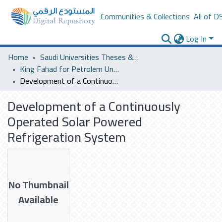
Communities & Collections
All of D
Log In
Home
Saudi Universities Theses & Dissertations
King Fahad for Petrolem University
Development of a Continuously Operated Solar Powered Refrigeration System
Development of a Continuously
Operated Solar Powered
Refrigeration System
No Thumbnail
Available