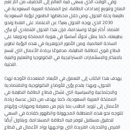
وفي الوقت الذي يسعى فيه العالم إلى التخفيف من آثار تغير
المناخ وتنويع إمدادات الطاقة، تبرز المملكة العربية السعودية في
طليعة رحلة التحول. ومن خلال مخططها الطموح لرؤية السعودية
2030 الذي يوجه التحول بعيدًا عن الاعتماد على النفط ونحو
اقتصاد أكثر تنوعًا واستدامة، فإن هذا التحول اقتصادي أو بيئي
بطبيعته، كما يمثل تحولًا أساسيًا في هوية المملكة ودورها على
الساحة العالمية. ومن الأمور الجوهرية في هذه الرؤية تطوير
قطاع قوي للطاقة النظيفة، مدفوعًا بريادة الأعمال التي تتسم
بالابتكار والاستثمارات الاستراتيجية في التكنولوجيا والتعليم والبنية
التحتية.
يهدف هذا الكتاب إلى التعمق في الأبعاد المتعددة الأوجه لهذا
التحول، وبهذا يقدم رؤى للأوضاع التكنولوجية والاقتصادية
والاجتماعية والسياسية التي تشكل قطاع الطاقة النظيفة في
المملكة العربية السعودية، كما يهدف من خلال عدسة ريادة
الأعمال إلى تزويد الطلاب بما يلزم من معرفة ومهارات وإلهام
للتوجه نحو هذه المنطقة المجهولة والظهور كقادة في السعي
لتحقيق مستقبل تتوفر فيه الطاقة المستدامة. ويتناول أيضًا
الفرص والتحديات الفريدة التي يواجهها رواد الأعمال في قطاع