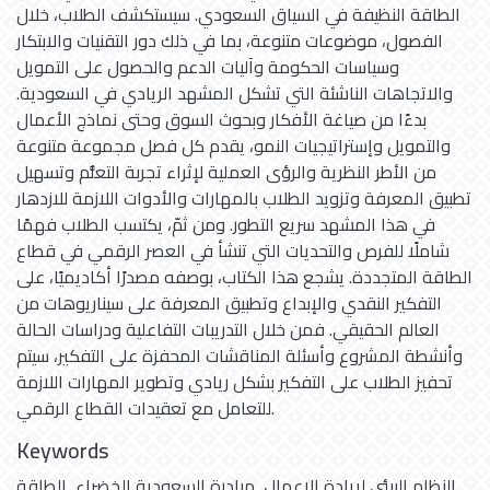
الطاقة النظيفة في السياق السعودي. سيستكشف الطلاب، خلال
الفصول، موضوعات متنوعة، بما في ذلك دور التقنيات والابتكار
وسياسات الحكومة وآليات الدعم والحصول على التمويل
والاتجاهات الناشئة التي تشكل المشهد الريادي في السعودية.
بدءًا من صياغة الأفكار وبحوث السوق وحتى نماذج الأعمال
والتمويل وإستراتيجيات النمو، يقدم كل فصل مجموعة متنوعة
من الأطر النظرية والرؤى العملية لإثراء تجربة التعلُّم وتسهيل
تطبيق المعرفة وتزويد الطلاب بالمهارات والأدوات اللازمة للازدهار
في هذا المشهد سريع التطور. ومن ثمّ، يكتسب الطلاب فهمًا
شاملًا للفرص والتحديات التي تنشأ في العصر الرقمي في قطاع
الطاقة المتجددة. يشجع هذا الكتاب، بوصفه مصدرًا أكاديميًا، على
التفكير النقدي والإبداع وتطبيق المعرفة على سيناريوهات من
العالم الحقيقي. فمن خلال التدريبات التفاعلية ودراسات الحالة
وأنشطة المشروع وأسئلة المناقشات المحفزة على التفكير، سيتم
تحفيز الطلاب على التفكير بشكل ريادي وتطوير المهارات اللازمة
للتعامل مع تعقيدات القطاع الرقمي.
Keywords
النظام البيئي لريادة الاعمال
,
مبادرة السعودية الخضراء
,
الطاقة