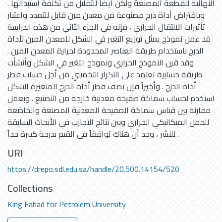
النهائية للقطعة المصنعة ولكن أيضاً للتقليل من تكلفة استبدالها .
وبافتراض أداة درج مصنوعة من معدن مرن قابل للتمدد واعتبار
تأثيرات الانتقال الحراري ، فإنه في الجزء الثاني من هذه الدراسة
قد عمل نموذج يمثل توزيع التغير في الشكل للمعدن المرن لأداة
الدرج باستخدام طريقة العناصر المحدودة لحرارة المعدن المرن .
وقد قرن النموذج الحراري ونموذج التغير في الشكل وأنشأت
طريقة حسابية تعتمد على التكرار التخميني من أجل حساب قطر
أداة الدرج . وأخيراً فإن نصف قطر أداة الدرج المتغيرة الشكل
استخدم لحساب سماكة صفيحة معدنية خارجة من التصنيع . وبعمل
مقارنة بين قياس سماكة الصفيحة المعدنية المصنعة والخاضعة
للحمل الميكانيكي الحراري وبين نتائج التجارب في الأبحاث السابقة
للنشر ، وجد أن هناك توافقاً في القيم بدرجة كبيرة جداً .
URI
https://drepo.sdl.edu.sa/handle/20.500.14154/520
Collections
King Fahad for Petrolem University