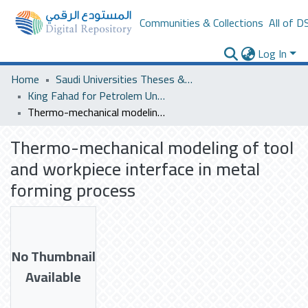
Communities & Collections
All of D
Log In
Home
Saudi Universities Theses & Dissertations
King Fahad for Petrolem University
Thermo-mechanical modeling of tool and workpiece interface in metal forming process
Thermo-mechanical modeling of tool
and workpiece interface in metal
forming process
No Thumbnail
Available