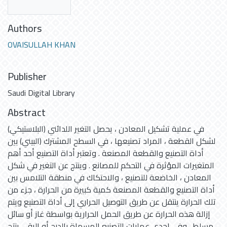
Authors
OVAISULLAH KHAN
Publisher
Saudi Digital Library
Abstract
في عملية تشكيل المعادن ، يحصل التغير اللدائني (البلاستيكي)
لشكل القطعة ، المراد تصنيعها ، في السطح المشترك (البيني) بين
أداة التصنيع والقطعة المصنعة . وتعتبر أداة التصنيع أحد أهم
المتغيرات المؤثرة في التحكم للمصانع . وينتج عن التغير في شكل
المعادن ، الخاضعة للتصنيع ، والاحتكاك في منطقة التلامس بين
أداة التصنيع والقطعة المصنعة كمية كبيرة من الحرارة ، جزء من
تلك الحرارة ينتقل عن طريق التوصيل الحراري إلى أداة التصنيع ويتم
إزالة هذه الحرارة عن طريق الحمل الحرارية بواسطة غاز أو سائل
مسلط . وفي إحدى عمليات التصنيع المسماة بالدرج أو الرق ، ينتج