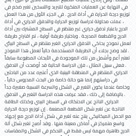
في النهاية عن العمليات المتكررة للتبريد والتسخين تغير ضخم في
توزيع درجة الحرارة في أداة الدرج . في الجزء الأول من هذا العمل
، عملت محاولة لدراسة توزيع الحرارة والتدفق الحراري في أداة
الدرج باعتبار تدفق حراري غير منتظم في السطح المشترك بين أداة
الدرج والقطعة المدرجة . وباختيار طريقة أولية ، تم اقتراح طريقة
لعمل نموذج يحاكي التدفق الحراري الغير منتظم في السطح البيئي
. لقد وضح بجلاء أن الطريقة المستخدمة حالياً لعمل هذا النموذج
تعتبر أعم وأشمل من تلك الموجودة في الأبحاث المطبوعة سابقاً
. فعلى سبيل المثال ، فإن الدراسة الحالية قد أوضحت أن التدفق
الحراري المنتظم في المنطقة البينية الذي أعتبره عدد من الباحثين
في دراستهم إنما هو حالة خاصة من البحث المدروس حالياً ،
وخاصة عندما يكون التغير في الشكل والسرعة النسبية صغيرة جداً
. بالإضافة إلى ذلك ، فقد عرضت هذه الدراسة التغير في التدفق
الحراري الناتج عن الاحتكاك في السطح البيني وكذلك الطاقة
الناتجة عن تغير شكل القطعة المصنعة . إن توزيع درجة الحرارة
مع الحمل الميكانيكي ينتج عنه تغير في شكل أداة الدرج مع إجهاد
واسع متمركز في أماكن معينة منها . وقد أصبح تغير شكل آلة
الدرج ظاهرة مهمة ليس فقط في التحكم في الشكل والمقاسات