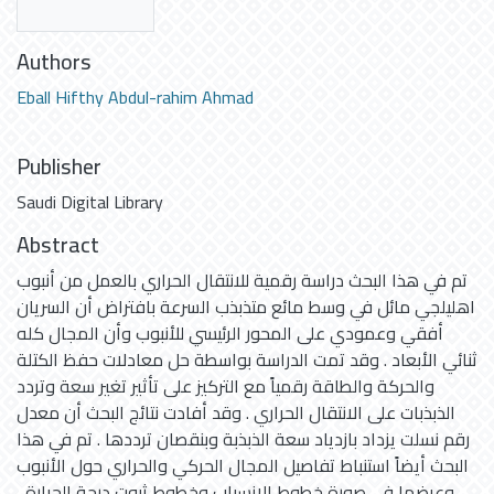
Authors
Eball Hifthy Abdul-rahim Ahmad
Publisher
Saudi Digital Library
Abstract
تم في هذا البحث دراسة رقمية للانتقال الحراري بالعمل من أنبوب
اهليلجي مائل في وسط مائع متذبذب السرعة بافتراض أن السريان
أفقي وعمودي على المحور الرئيسي للأنبوب وأن المجال كله
ثنائي الأبعاد . وقد تمت الدراسة بواسطة حل معادلات حفظ الكتلة
والحركة والطاقة رقمياً مع التركيز على تأثير تغير سعة وتردد
الذبذبات على الانتقال الحراري . وقد أفادت نتائج البحث أن معدل
رقم نسلت يزداد بازدياد سعة الذبذبة وبنقصان ترددها . تم في هذا
البحث أيضاً استنباط تفاصيل المجال الحركي والحراري حول الأنبوب
وعرضها في صورة خطوط الانسياب وخطوط ثبوت درجة الحرارة ،