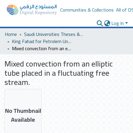
Communities & Collections
All of D
Log In
Home
Saudi Universities Theses & Dissertations
King Fahad for Petrolem University
Mixed convection from an elliptic tube placed in a fluctuating free stream.
Mixed convection from an elliptic
tube placed in a fluctuating free
stream.
No Thumbnail
Available