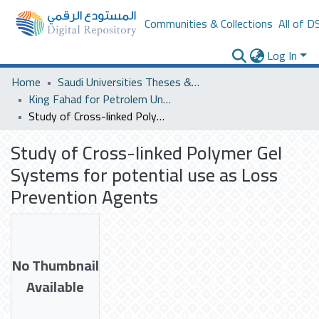
Communities & Collections
All of D
Log In
Home
Saudi Universities Theses & Dissertations
King Fahad for Petrolem University
Study of Cross-linked Polymer Gel Systems for potential use as Loss Prevention Agents
Study of Cross-linked Polymer Gel
Systems for potential use as Loss
Prevention Agents
No Thumbnail
Available