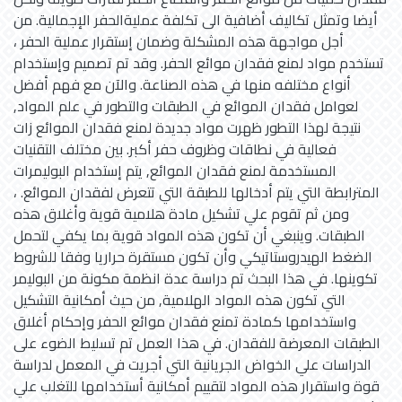
أيضا وتمثل تكاليف أضافية الى تكلفة عمليةالحفر الإجمالية. من
أجل مواجهة هذه المشكلة وضمان إستقرار عملية الحفر ،
تستخدم مواد لمنع فقدان موائع الحفر. وقد تم تصميم وإستخدام
أنواع مختلفه منها في هذه الصناعة. والآن مع فهم أفضل
لعوامل فقدان الموائع في الطبقات والتطور في علم المواد,
نتيجة لهذا التطور ظهرت مواد جديدة لمنع فقدان الموائع زات
فعالية في نطاقات وظروف حفر أكبر. بين مختلف التقنيات
المستخدمة لمنع فقدان الموائع, يتم إستخدام البوليمرات
المترابطة التي يتم أدخالها للطبقة التي تتعرض لفقدان الموائع. ،
ومن ثم تقوم علي تشكيل مادة هلامية قوية وأغلاق هذه
الطبقات. وينبغي أن تكون هذه المواد قوية بما يكفي لتحمل
الضغط الهيدروستاتيكي وأن تكون مستقرة حراريا وفقا للشروط
تكوينها. في هذا البحث تم دراسة عدة انظمة مكونة من البوليمر
التي تكون هذه المواد الهلامية, من حيث أمكانية التشكيل
واستخدامها كمادة تمنع فقدان موائع الحفر وإحكام أغلاق
الطبقات المعرضة للفقدان. في هذا العمل تم تسليط الضوء على
الدراسات علي الخواض الجريانية التي أجريت في المعمل لدراسة
قوة واستقرار هذه المواد لتقييم أمكانية أستخدامها للتغلب علي