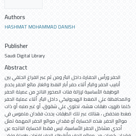
Authors
HASHMAT MOHAMMAD DANISH
Publisher
Saudi Digital Library
Abstract
الحفر ورأس الحفارة داخل البئر ومن ثم عبر الفراغ الحلقي بين
أنابيب الحفر والبئر أثناء حفر أبار النفط والغاز. مائع الحفر يخدم
الوظيفة الأساسية لإزالة فتات الصخور الناتج من عميلة الحفر
والمحافظة علي الضغط الهيدروليكي داخل البئر. أثناء عملية الحفر
كلما ظهرت طبقات هشه، تحتوي علي شقوق، أو غير صلبه أو ذات
ضغط منخفض ، هنالك عبر تلك الطبقات يحدث فقدان ملموس في
موائع الحفر. هذه الخسارة أو فقدان موائع الحفر المهمة تمثل
أحدي مشاكل الحفر الأساسية، ليس فقط الخسارة الناتجه عن
فقدان كميات من موائع الحفر وأنقطاع الحفر لفترات طويلة ولكن