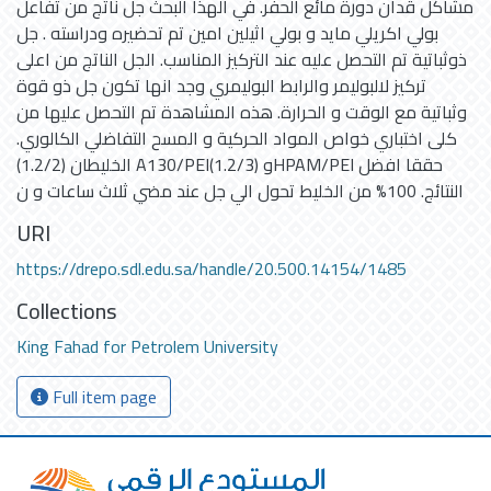
مشاكل قدان دورة مائع الحفر. في الهذا البحث جل ناتج من تفاعل
بولي اكريلي مايد و بولي اثيلين امين تم تحضيره ودراسته . جل
ذوثباتية تم التحصل عليه عند التركيز المناسب. الجل الناتج من اعلى
تركيز لالبوليمر والرابط البوليمري وجد انها تكون جل ذو قوة
وثباتية مع الوقت و الحرارة. هذه المشاهدة تم التحصل عليها من
كلى اختباري خواص المواد الحركية و المسح التفاضلي الكالوري.
الخليطان (1.2/2) A130/PEIو (1.2/3)HPAM/PEI حققا افضل
النتائج. 100% من الخليط تحول الي جل عند مضي ثلاث ساعات و ن
URI
https://drepo.sdl.edu.sa/handle/20.500.14154/1485
Collections
King Fahad for Petrolem University
Full item page