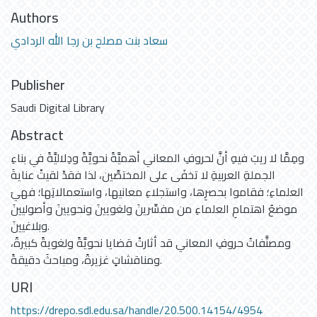
Authors
سعاد بنت مصلح بن رجا الله الردادي
Publisher
Saudi Digital Library
Abstract
ومِمَّا لا ريبَ فيهِ أنَّ لحروفِ المعاني أهميَّةً نحويَّةً ودِلاليَّةً في بناءِ
الجملةِ العربيةِ لا تخفَى على المختصِّين، لذا فقدْ لقيتْ عنايةَ
العلماءِ؛ فقاموا بحصرِها، واستجلاءِ معانيها، واستعمالاتِها؛ فهيَ
موضعُ اهتمامِ العلماءِ من مفسِّرينَ ولغويينَ ونحويينَ وأصوليينَ
وبلاغيينَ.
ومصنَّفاتُ حروفِ المعاني قد أثارتْ قضايا نحويَّةً ولغويةً كبيرةً،
ومناقشاتٍ غزيرةً، ومباحثَ دقيقةً.
URI
https://drepo.sdl.edu.sa/handle/20.500.14154/4954