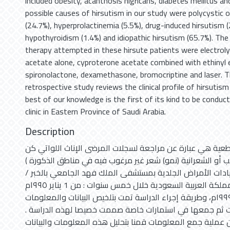
included obesity, acanthosis nigricans, diabetes mellitus an
possible causes of hirsutism in our study were polycystic 
(24.7%), hyperprolactinemia (5.5%), drug-induced hirsutism (
hypothyroidism (1.4%) and idiopathic hirsutism (65.7%). The
therapy attempted in these hirsute patients were electroly
acetate alone, cyproterone acetate combined with ethinyl e
spironolactone, dexamethasone, bromocriptine and laser. Th
retrospective study reviews the clinical profile of hirsutis
best of our knowledge is the first of its kind to be conduc
clinic in Eastern Province of Saudi Arabia.
Description
عية هي عبارة عن مراجعة لسجلات المرضى الإناث اللواتي كن
ب أو الشعرانية (نمو) شعر غير مرغوب فيه في مناطق الذكورة )
يادات الأمراض الجلدية بمستشفى الملك فهد الجامعي بالخبر /
المنطقة الشرقية / المملكة العربية السعودية خلال خمس سنوات : من 1 يناير ۱۹۹٥م
حتى ٣١ ديسمبر ۱۹۹۹م، وطريقة إجراء الدراسة تمت بتلخيص البيانات والمعلومات
ت ثم جمعها في استمارات خاصة صممت خصيصا لهذه الدراسة .
ن عملية جمع المعلومات قمنا بتحليل هذه المعلومات والبيانات