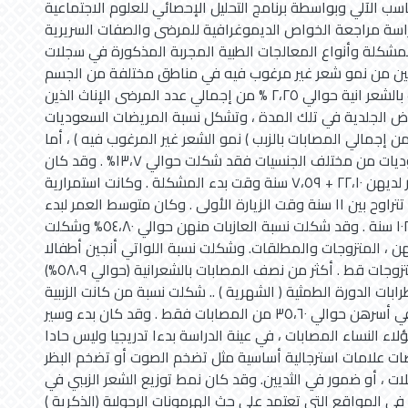
ب الآلي وبواسطة برنامج التحليل الإحصائي للعلوم الاجتماعية ( SPSS) .
سة مراجعة الخواص الديموغرافية للمرضى والصفات السريرية
لمشكلة وأنواع المعالجات الطبية المجربة المذكورة في سجلات
كين من نمو شعر غير مرغوب فيه في مناطق مختلفة من الجسم
شكل نسبة المصابات بالشعر انية حوالي ٢،٢٥ % من إجمالي عدد المرضى الإناث الذين
راض الجلدية في تلك المدة ، وتشكل نسبة المريضات السعوديات
 حوالي ٨٦،٣% من إجمالي المصابات بالزبب ) نمو الشعر غير المرغوب فيه ) ، أما
نسبة غير السعوديات من مختلف الجنسيات فقد شكلت حوالي ۱۳،۷% . وقد كان
متوسط الأعمار لديهن ۲۲،۱۰ + ٧،٥٩ سنة وقت بدء المشكلة . وكانت استمرارية
المشكلة عندهن تتراوح بين ١١ سنة وقت الزيارة الأولى . وكان متوسط العمر لبدء
الإحاضة لديهن ۱۲،۷۰ ۱۰۲ سنة . وقد شكلت نسبة العازبات منهن حوالي ٥٤،٨٠% وشكلت
نهن ، المتزوجات والمطلقات. وشكلت نسبة اللواتي أنجين أطفالا
حوالي ٦٩،٧٠% من المتزوجات قط . أكثر من نصف المصابات بالشعرانية (حوالي ٥٨،٩%)
ات الدورة الطمثية ( الشهرية ) .. شكلت نسبة من كانت الزببية
(الشعرانية ) شائعة في أسرهن حوالي ٣٥،٦٠ من المصابات فقط . وقد كان بدء وسير
لاء النساء المصابات ، في عينة الدراسة بدءا تدريجيا وليس حادا
ات علامات استرجالية أساسية مثل تضخم الصوت أو تضخم البظر
ات ، أو ضمور في الثديين. وقد كان نمط توزيع الشعر الزببي في
ي المواقع التي تعتمد على حث الهرمونات الرجولية (الذكرية )