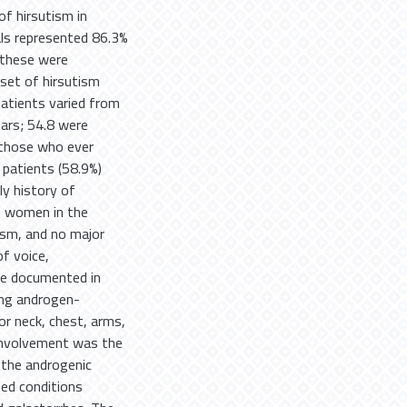
of hirsutism in
als represented 86.3%
 these were
set of hirsutism
patients varied from
ars; 54.8 were
m those who ever
 patients (58.9%)
ly history of
e women in the
ism, and no major
of voice,
re documented in
ting androgen-
ior neck, chest, arms,
involvement was the
 the androgenic
ted conditions