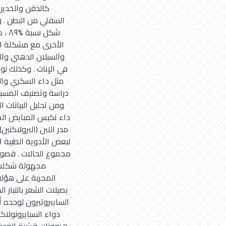
كالذقن والخدين 
السفلي من البطن . 
شكل
الأخرى مع مشكلة ال
والسيلان الدهني وال
في الإناث . وكذلك لو
مثل داء السكري وال
دراسة وتصنيف المسببا
ومن تحليل البيانات ا
المجربة على هؤلا
بصيلات الشعر بالتيار
السايبروتيرون لوحده أ
دواء السبايرونولاك