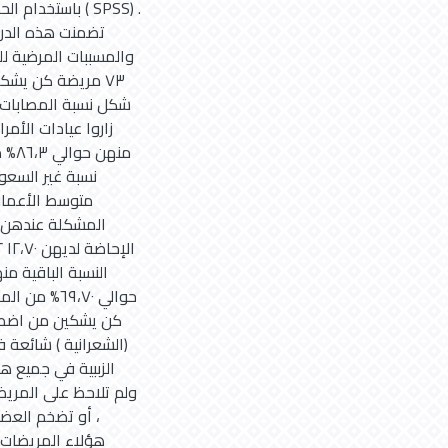
باستخدام الحاس
تضمنت هذه الدرا
والمسببات المرضية ل
۷۳ مريضة كن يش
زاروا عيادات الأم
منهن
النسبة الباقية م
كن يشكين من اضطراب
الزببية في جميع هؤ
ولم تلاحظ على المريض
، أو تضخم العضل
هؤلاء المريضات ف