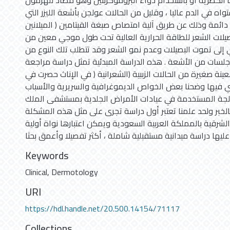
الكظرية أو باستخدام دواء البروموكربتين وهو مضاد للهرمون
تواه في الدم عاليا ، وقليل من الحالات عولجن بأشعة الليزر التي
دائمة وذلك عن طريق آلية امتصاص صبغة القيتامين ( الميلانين
لات الشعر للطاقة الحرارية العالية تحت طول موجي معين من
إلى تموت البصيلات وعدم نمو الشعر وقد تتطلب تلك النوع من
جلسات من الأشعة . هذه الدراسة المبدئية تمثل دراسة مراجعة
عينة صغيرة من الحالات الزببية (الشعرانية ( في الإناث حصرت في
تي فيها وضحنا بعض الخواص الديموغرافية والسريرية والأسباب
الجة المستخدمة في عيادات الأمراض الجلدية بمستشفى الملك
لخبر ولحد علمنا تعتبر أول دراسة تجرى على مثل هذه المشكلة
شرقية بالمملكة العربية السعودية ويمكن اعتبارها نواة أولية
Keywords
Clinical
,
Dermotology
URI
https://hdl.handle.net/20.500.14154/71117
Collections