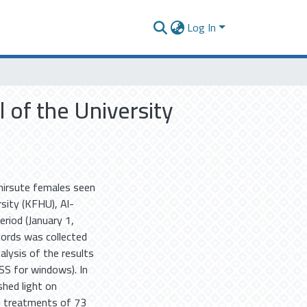
Log In
l of the University
 hirsute females seen
sity (KFHU), Al-
eriod (January 1,
ords was collected
alysis of the results
SS for windows). In
shed light on
d treatments of 73