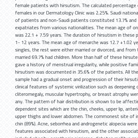
female patients with hirsutism. The calculated percentage 
females in our Dermatology Clinic was 2.25%. Saudi nation
of patients and non-Saudi patients constituted 13.7% and
expatriates from various nationalities. The mean age of on
was 22.1 + 7.59 years. The duration of hirsutism in these 
1- 12 years. The mean age of menarche was 12.7 +1.02 ye
singles, the rest were either married or divorced, and fro
married 69.7% had children. More than half of these hirsute
gave a history of menstrual irregularity, while positive fami
hirsutism was documented in 35.6% of the patients. All th
sample had a gradual onset and progression of their hirsut
clinical features of systemic virilization such as deepening 
cliteromegaly, muscular hypertrophy, or breast atrophy we
any. The pattern of hair distribution is shown to be affec
dependent sites which are the chin, cheeks, upper lip, anter
upper thighs and lower abdomen. The commonest site of 
chin (89%). Acne, seborrhea and androgenetic alopecia were
features associated with hirsutism, and the other associa