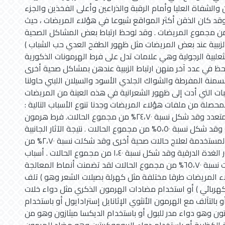
والشفاة العليا وأمام الرقبة والذراعين وأعلى الفخذين والجزء
وقد كان الذقن أكثر المواقع شيوعا في هؤلاء المريضات ، حيث
 نسبة %۸۹ ، من مجموع المريضات . وقد لوحظ ارتباط بعض المشاكل الصحية
زببية عند بعض المريضات مثل ظهور الطفح العدي حب الشباب )
ثعلبية الرجولية وهي علامات تدل على فرط الهرمونات الذكورية
حظ في عدد آخر منهن ارتباط الزببية عندهن بمشاكل صحية أخرى
سمنة المفرطة والشواك الجلدي الأسود والسيلان اللبني حاولنا
ت التي أدت إلى ظهور الشعرانية في هذه العينة من المريضات
لمحصلة من ملفات هؤلاء المريضات وجدنا تنوع الأسباب التالية :
داء تكيس المبايض المتعدد وقد شكل نسبة ٢٤،٧٠% من مجموع الحالات. فرط هرمون
مدر اللبن (البرولاكتين) وقد شكل نسبة ٥،٥٠% من مجموع الحالات . نتيجة الآثار الجانبية
لبعض الأدوية الطبية المستخدمة لعلاج حالات صحية أخرى وقد شكلت نسبة ۲،۷۰% من
مجموع الحالات . قصور الغدة الدرقية وقد شكل نسبة ١،٤٠ من مجموع الحالات . أسباب
مجهولة شكلت نسبة ٦٥،٧٠% من مجموع الحالات لقد تضمنت أنماط المعالجة
ء المريضات طرقا مختلفة مثل كهرلة بصيلات الشعر وهو ) تلف
 الكهربائي ) أو استخدام مضادات الهرمون الذكري مثل دواء خلات
و بالتآلف مع الهرمون الأنثوي الإثانايل إسترادايول أو باستخدام
تون وهو دواء مدر للبول أو باستخدام الديكسا ميثازون وهو من