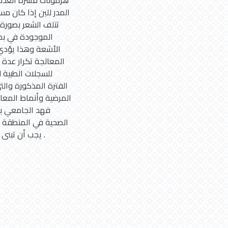
هرمونات قشرة الغدة 
المدر للبن إذا كان مس
تتلف الشعر بصورة 
الموجودة في بصي
الأشعة وهذا يؤدي 
المعالجة تكرار عدة 
للسجلات الطبية ل
الفترة المذكورة وال
المرضية وأنماط المع
فهد الجامعي با
الصحية في المنطقة ال
يجب أن تبنى عليها دراسة ميدانية مستقبلية شاملة ، أكثر تفصيلا وأعمق بحثا .