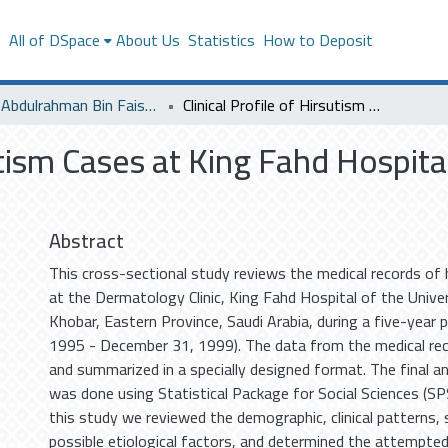
s
All of DSpace
About Us
Statistics
How to Deposit
Imam Abdulrahman Bin Faisal University
Clinical Profile of Hirsutism Cases at King Fahd Hospital of the University (KFHU), 1995-1999
utism Cases at King Fahd Hospita
Abstract
This cross-sectional study reviews the medical records of
at the Dermatology Clinic, King Fahd Hospital of the Univer
Khobar, Eastern Province, Saudi Arabia, during a five-year p
1995 - December 31, 1999). The data from the medical rec
and summarized in a specially designed format. The final an
was done using Statistical Package for Social Sciences (SP
this study we reviewed the demographic, clinical patterns, 
possible etiological factors, and determined the attempte