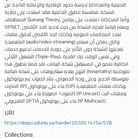
التحليلية والمحاكاة لدراسة حدود الإنتاجية والإعاقة الناتجة عن
الشبكة. فبالنسبة للطرق التحليلية فقد استندت على نظرية
الاصطفاف Queuing Theory. وأما المحاكاة اعتمدت على برنامج
OPNET. ويعتبر قياسا لقدرة الشبكة من حيث تحديد الحد الأقصى
لعدد المكالمات الصوتية وكذلك الحد الأقصى لتدفق ملفات
الملتيميديا (audio/video streaming) والتي يمكن أن تستمر
تغذيتها للشبكة دون التأثير على جودة الخدمات لجميع خدمات
التشغيل الثلاثي (Triple-Play)، وفي نفس الوقت ترك القدرة
الكافية للنمو في المستقبل شبكة البيانات. لقد قمنا بتطبيق هذا
النهج بعده سيناريوهات على شبكة ضيافة (hospitality) نموذجية
متوسطة الحجم. وعلى وجه الخصوص، نشر الصوت عبر بروتوكول
الانترنت (IP) بناء على بروتوكول (SIP) وكذلك ملفات الملتيميديا
(الصوت/ الصورة) بناء على بروتوكول (IP Unicast) وملفات البث
التلفزيوني (IPTV) بناء على بروتوكول (IP Multicast).
URI
https://drepo.sdl.edu.sa/handle/20.500.14154/578
Collections