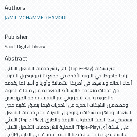
Authors
JAMIL MOHAMMED HAMODI
Publisher
Saudi Digital Library
Abstract
لاقى نشر خدمات التشغيل الثلاثي (Triple-Play) عبر شبكات
بروتوكول الانترنت (IP) تزايدا ملحوظا في الاونه الأخيرة في جميع
أنحاء العالم ولا سيما في أمريكا الشمالية وأوربا و آسيا لما يقدمه
من خدمات متعددة كالوسائط المتعددة مثل ملفات الصوت
والصورة والبت التلفزيوني عبر الانترنت. يواجه المهندسين
ومصممين الشبكات العديد من التحديات فيما يتعلق بتقييم مدى
استعداد وجاهزيه شبكات بروتوكول الانترنت لدعم خدمات التشغيل
الثلاثي (Triple-Play). يستعرض هذا البحث الخطوات اللازمة والطرق
العملية لنشر خدمات التشغيل الثلاثي (Triple-Play) على شبكة آي
بي (IP) قياسية بصورة ناجحة، فخطتنا البحثية اعتمدت على الطرق