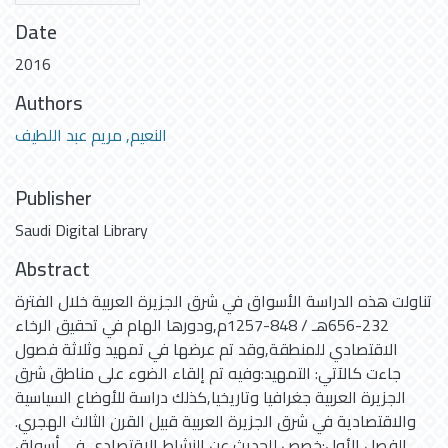
Date
2016
Authors
النعيم, مريم عبد اللطيف
Publisher
Saudi Digital Library
Abstract
تناولت هذه الدراسة الأسواق في شرق الجزيرة العربية خلال الفترة
232-656هـ / 848-1257م,ودورها الهام في تحقيق الرخاء
الاقتصادي للمنطقة,وقد تم عرضها في تمهيد وثلاثة فصول
جاءت كالآتي: التمهيد:وفيه تم إلقاء الضوء على مناطق شرق
الجزيرة العربية جغرافيا وتاريخيا,كذلك دراسة للأوضاع السياسية
والاقتصادية في شرق الجزيرة العربية قبيل القرن الثالث الهجري.
الفصل الأول:خصص للحديث عن النشاط الاقتصادي في أسواق