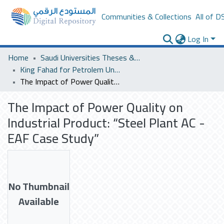
Communities & Collections
All of D
Log In
Home
Saudi Universities Theses & Dissertations
King Fahad for Petrolem University
The Impact of Power Quality on Industrial Product: “Steel Plant AC - EAF Case Study”
The Impact of Power Quality on
Industrial Product: “Steel Plant AC -
EAF Case Study”
No Thumbnail
Available