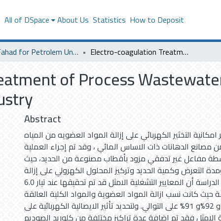
s
All of DSpace
About Us
Statistics
How to Deposit
King Fahad for Petrolem University
Electro-coagulation Treatment of Process Wastewater Produced from Water-Based Paint Industry
reatment of Process Wastewate
ustry
Abstract
 امكانية التخثير الكهربائي على إزالة المواد العضويه من المياه
من مصانع الدهانات ذات الاساس المائي ، وقد تم إجراء العملية
طة مفاعل غير تدفقي مزود بأقطاب مصنوعة من الحديد، حيث
ر ومدة التعرض وكمية الحديد وتركيز المحلول الكهرولي على إزالة
الملوثات، حيث اظهرت الدراسة أن المعايير التشغلية الامثل قد تم تحقيقها عند تيار 6.0
عند 20 دقيقة حيث كانت نسب ازالة المواد العضوية والمواد الكلية العالقة
والعكورة 75% و 92%و 91% على التوالي. ولتحديد تأثير الايصالية الكهربائية على
ية الامثل فقد تم اضافة عدة تراكيز مختلفة من كلوريد الصوديم