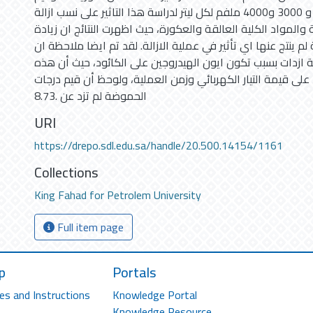
وبالتحديد 2000 و 3000 و4000 ملفم لكل ليتر لدراسة هذا التاثير على نسب ازالة
والمواد الكلية العالقة والعكورة، حيث اظهرت النتائج ان زيادة
ة لم ينتج عنها اي تأثير في عملية الازالة. لقد تم ايضا ملاحظة ان
 ازدات بسبب تكون ايون الهيدروجين على الكائود، حيث أن هذه
 على قيمة التيار الكهربائي وزمن العملية، ولوحظ أن قيم درجات
الحموضة لم تزد عن .8.73
URI
https://drepo.sdl.edu.sa/handle/20.500.14154/1161
Collections
King Fahad for Petrolem University
Full item page
p
Portals
es and Instructions
Knowledge Portal
Knowledge Resource