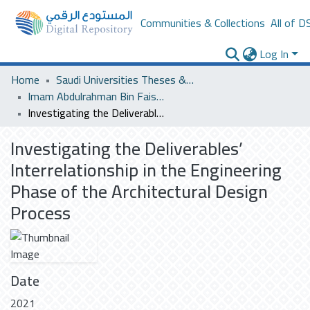
Communities & Collections
All of D
Log In
Home
Saudi Universities Theses & Dissertations
Imam Abdulrahman Bin Faisal University
Investigating the Deliverables’ Interrelationship in the Engineering Phase of the Architectural Design Process
Investigating the Deliverables’
Interrelationship in the Engineering
Phase of the Architectural Design
Process
Date
2021