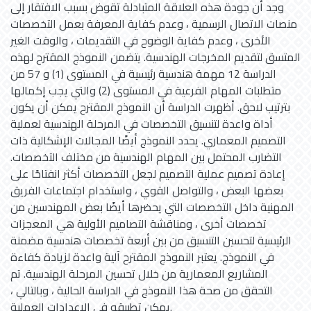
وجد أن جودة هذه العلاقة المتبادلة تقوض بسبب الافتقار إلى
منصات الاتصال الرسمية ، وعدم كفاية المعرفة بعمل التخصصات
الأخرى ، وعدم كفاية الوضوح في التقديمات ، والوقت الغير
المتسق لتقديم المخرجات الهندسية. يتضمن النموذج المقترح لهذه
الدراسة 12 مهمة هندسية رئيسية في المستوى (1) و 57 من
متطلبات المهام الفرعية في المستوى (2) والتي يجب إكمالها
بترتيب لاحق. أظهرت الدراسة أن النموذج المقترح يمكن أن يكون
أداة واعدة لتنسيق التخصصات في المرحلة الهندسية لعملية
التصميم المعماري. يحدد النموذج أيضًا المجالات الإشكالية ذات
التضارب المحتمل بين المهام الهندسية من مختلف التخصصات.
إعادة تصميم عملية التصميم لجعل التخصصات أكثر انفتاحًا على
بعضها البعض ، والتواصل القوي ، واستخدام اجتماعات الفريق
المهنية داخل التخصصات التي يحضرها أيضًا بعض المهندسين من
تخصصات أخرى ، ومناقشة التصاميم الأولية هي المعجزات
الرئيسية لتحسين التنسيق من بين أربعة تخصصات هندسية مضمنة
في النموذج. يعتبر النموذج المقترح آلية واعدة لزيادة كفاءة
المشاريع المعمارية من خلال تحسين المرحلة الهندسية. تم
التحقق من صحة هذا النموذج في الدراسة الحالية ، وبالتالي ،
يمكن تطبيقه في الإعدادات العملية.