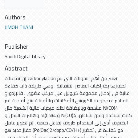
Authors
JIMOH TIJANI
Publisher
Saudi Digital Library
Abstract
إن تفاعلات carbonylation تعتبر من أهم التحولات التي يتم
تحفيزها بمتراكبات العناصر الانتقالية . وهي طريقة ذات كفاءة
عالية في إدخال مجموعة كربونيل على مركب عضوي . فالإزدواج
المباشر لمجموعة الكربونيل للأمكانيات والأمينات ينتج أميدات غير
مشبعة وبالإضافة لذلك مركبات عالية السُمية مثل Ni(CO)4
وهاليرات النيكل و Ni(CN)4 و Ni(CO)4 كانت تستخدم ولكن نشاطها
الضعيف أدى إلى استخدام ظروف تفاعل صعبة . تم تطوير عامل
حفاز جديد هو (Pd(Oac)2/dppp/CO/H+) ذو كفاءة في تحضير
جسيم ، ألفا ، بيتا – أميدات غير مشبعة . وجد أن الاختيارية في