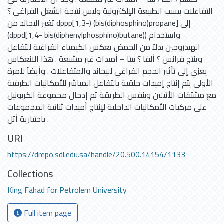
التفاعلات بسبب الطبيعة الإلكترونية وليس نتيجة الشغل الفراغي ؟
تغير اليجاند من dppp[1,3-) (bis(diphosphino)propane] إلى
(dppd[1,4- bis(diphenylphosphino)butane)) واستخدام
الهيدروجين بدلاً من الحمض يعكس الكيمياء الفراغية للتفاعل
وينتج فرانس ؟ ألفا ؟ بيتا – أميدات غير مشبعة . هذا الانعكاس
يعزي إلى تأثير الحجم الفراغي لليجاند والمتفاعلات . وأيضاً للمرة
الأولى يتم إنتاج إميدات حلقية بالتفاعل المباشر للأمكانيات الطرفية
مع مشتقات الأتيلين وبنفس الطريقة تم إدخال مجموعة الكربونيل
على مركبات الأمكانيات الداخلية لإنتاج أميدات ثنائية المجموعات
باختيارية أتل .
URI
https://drepo.sdl.edu.sa/handle/20.500.14154/1133
Collections
King Fahad for Petrolem University
Full item page