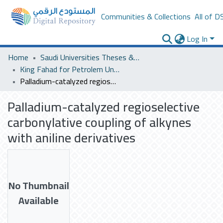
Communities & Collections
All of D
Log In
Home
Saudi Universities Theses & Dissertations
King Fahad for Petrolem University
Palladium-catalyzed regioselective carbonylative coupling of alkynes with aniline derivatives
Palladium-catalyzed regioselective
carbonylative coupling of alkynes
with aniline derivatives
No Thumbnail
Available