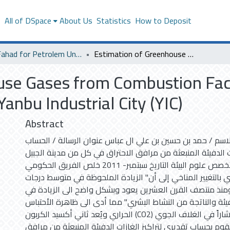
s
All of DSpace
About Us
Statistics
How to Deposit
King Fahad for Petrolem University
Estimation of Greenhouse Gases from Combustion Facilities in Jubail Industrial City (JIC) and Yanbu Industrial City (YIC)
se Gases from Combustion Facili
 Yanbu Industrial City (YIC)
Abstract
اسم / حمد بن حسين بن علي ال عباس عنوان الرسالة / الحساب
ت الدفيئة المنبعثة من مرافق الاحتراق في كل من مدينة الجبيل
وينبع الصناعيتين التخصص علوم البيئة التاريخ سبتمبر- 2011 خلص الفريق الحكومي
 بالتغيير المناخي إلى أن" الزيادة الملحوظة في متوسط درجات
ً ومنذ منتصف القرن العشرين يعود وبشكل واضح الى الزيادة في
فيئة والناتجة من النشاط البشري" مما أدى الى ظاهرة الأحتباس
الحراري ويُعد ثاني أكسيد الكربون (CO2) أكثر الغازات الدفيئة انتشاراً في الغلاف الجوي
قوم بحساب تقديري لتراكيز الغازات الدفيئة المنبعثة من مرافق