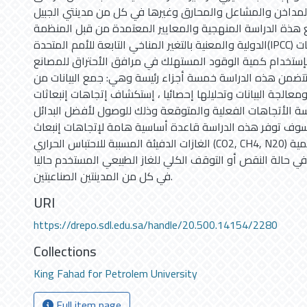
المداخن والمشاعل والمحارق وغيرها في كل من مدينتي الجبيل
تبع هذة الدراسة المنهجية والمعايير المعتمدة من قبل المنظمة
الدولية والمعنية بالتغير المناخي التابعة للأمم المتحدة(IPCC) في عملية تحديد إنبعاثات
 بإستخدام كمية الوقود المستهلك في مرافق الأحتراق للمصانع
 تتضمن هذه الدراسة خمسة أجزاء رئيسة وهي: جمع البيانات من
معالجة البيانات وتحليلها إحصائيا ، إستكشاف إتجاهات إنبعاثات
اسة الأتجاهات الفعلية والمتوقعة وذلك للوصول لأفضل البدائل
 سوف توفر هذه الدراسة قاعدة أساسية هامة لإتجاهات إنبعاث
الغازات الدفيئة المسببة للاحتباس الحراري (CO2, CH4, N20) وتقدم المشورة العلمية
ي حالة النقص أو التوقف الكلي للغاز الطبيعي المستخدم حاليا
في كل من المدينتين الصناعيتين.
URI
https://drepo.sdl.edu.sa/handle/20.500.14154/2280
Collections
King Fahad for Petrolem University
Full item page