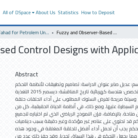
s
All of DSpace
About Us
Statistics
How to Deposit
King Fahad for Petrolem University
Fuzzy and Observer-Based Control Designs with Application to Power Systems
sed Control Designs with Appli
Abstract
م: عديل صابر عنوان الدراسة: تصاميم وتطبيقات لأنظمة التحكم
المراقبة الضبابية التخصص: هندسة كهربائية تاريخ المناقشة: ديسمبر 2015 التغذية
م وسيلة مريحة لفرض السلوك المطلوب على أداء الحلقات حلقة
السيطرة عليها. ومع ذلك، في أنظمة الحياة الحقيقية، كل من
متاحة. بالإضافة، فإن النموذج الرياضي الذي تم اختياره لتجميع
 قد تحتوي على عناصر غير مؤكدة وغير دقيقة بسبب ديناميات unmodeled .
لتحكم يجب أن تحمل أداء أفضل للحلقة المغلقة في وجود هذه
ما يجعل التحكم في هذا السياق تحديا. وقد حفز ذلك عدد من