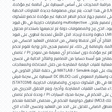
ى مراقبة المخرجات على أساس السيطرة على أنظمة غير مؤكدة.
في هذا البحث، يتم عرض مصفوفة جديدة التفاوتات الخطية (LMI) النتائجة على أساس
ى تصميم جهاز تحكم النظم الخطية غير مؤكدة تخضع للشكوك polytopic
واضطرابات خارجية في ظل قيود multiobjective . ثم تم تصميم يقابل Luenberger نوع
يود، الذي ربح والمصفوفات دولة تم تجميعها باستخدام محلول
خطوة واحدة لإيجاد الحل الأمثل لمحدبة تنطوي على قيود LMI مع مؤشر أداء
نتائج أن أقل تحفظا وتعاني من انخفاض التعقيد الحسابي من
ئمة. بالإضافة إلى ذلك، تم تصميم هجين ناتج رواية تقوم تحكم
غامض / PI للسيطرة قوية من النظم غير مؤكدة دون استخدام أي معرفة من نموذج
مقترح هو أبسط حسابيا من التصاميم والنتائج الحالية في تحسين
فعالية تقنيات الرقابة المقترحة من خلال المحاكاة والمعالجات
في حلقة النتائج التكوين في MATLAB / Simulink البيئة السيميولينك على قوة
السيطرة على سرعة فرش DC (BLDC) محرك السيارات واستقرار المعوض ثابت
(STATCOM) تثبيت نظام السلطة في ظل الشكوك حدودي والاضطرابات الخارجية.
اء مكاسب التقنيات المقترحة. وأخيرا، ويتم التحقق التجريبي من
وحدة تحكم غامض / PI الهجين من على التحكم في سرعة محرك السيارات BLDC. يتم
تطبيق خوارزمية التحكم في منخفض التكلفة متحكم (MCU) ومقارنة أدائها مع تلك PI
نطق الضبابي للتدليل على الحد من التعقيد وتحسين الأداء التي