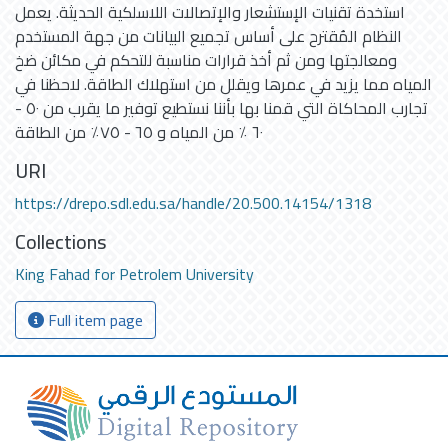
استخدة تقنيات الإستشعار والإتصالات اللاسلكية الحديثة. يعمل
النظام المُقترح على أساس تجميع البيانات من جهة المستخدم
ومعالجتها ومن ثم أخذ قرارات مناسبة للتحكم في مكائن ضخ
المياه مما يزيد في عمرها ويقلل من استهلاك الطاقة. لاحظنا في
تجارب المحاكاة التي قمنا بها بأننا نستطيع توفير ما يقرب من ٥٠ -
٦٠ ٪‏ من المياه و ٦٥ - ٧٥٪‏ من الطاقة
URI
https://drepo.sdl.edu.sa/handle/20.500.14154/1318
Collections
King Fahad for Petrolem University
Full item page