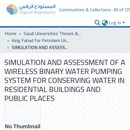
Communities & Collections
All of D
Log In
Home
Saudi Universities Theses & Dissertations
King Fahad for Petrolem University
SIMULATION AND ASSESSMENT OF A WIRELESS BINARY WATER PUMPING SYSTEM FOR CONSERVING WATER IN RESIDENTIAL BUILDINGS AND PUBLIC PLACES
SIMULATION AND ASSESSMENT OF A
WIRELESS BINARY WATER PUMPING
SYSTEM FOR CONSERVING WATER IN
RESIDENTIAL BUILDINGS AND
PUBLIC PLACES
No Thumbnail