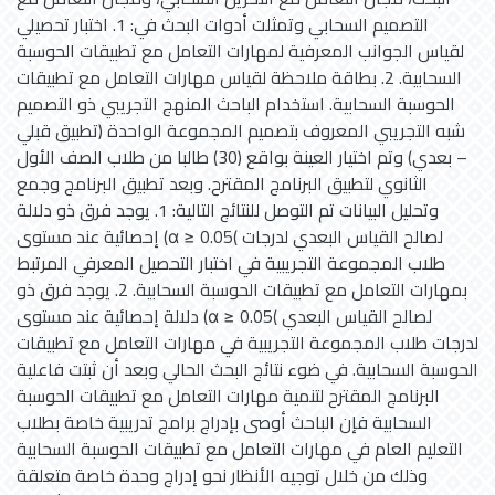
التصميم السحابي وتمثلت أدوات البحث في: 1. اختبار تحصيلي
لقياس الجوانب المعرفية لمهارات التعامل مع تطبيقات الحوسبة
السحابية. 2. بطاقة ملاحظة لقياس مهارات التعامل مع تطبيقات
الحوسبة السحابية. استخدام الباحث المنهج التجريبي ذو التصميم
شبه التجريبي المعروف بتصميم المجموعة الواحدة (تطبيق قبلي
– بعدي) وتم اختيار العينة بواقع (30) طالبا من طلاب الصف الأول
الثانوي لتطبيق البرنامج المقترح. وبعد تطبيق البرنامج وجمع
وتحليل البيانات تم التوصل للنتائج التالية: 1. يوجد فرق ذو دلالة
إحصائية عند مستوى (α ≥ 0.05( لصالح القياس البعدي لدرجات
طلاب المجموعة التجريبية في اختبار التحصيل المعرفي المرتبط
بمهارات التعامل مع تطبيقات الحوسبة السحابية. 2. يوجد فرق ذو
دلالة إحصائية عند مستوى (α ≥ 0.05( لصالح القياس البعدي
لدرجات طلاب المجموعة التجريبية في مهارات التعامل مع تطبيقات
الحوسبة السحابية. في ضوء نتائج البحث الحالي وبعد أن ثبتت فاعلية
البرنامج المقترح لتنمية مهارات التعامل مع تطبيقات الحوسبة
السحابية فإن الباحث أوصى بإدراج برامج تدريبية خاصة بطلاب
التعليم العام في مهارات التعامل مع تطبيقات الحوسبة السحابية
وذلك من خلال توجيه الأنظار نحو إدراج وحدة خاصة متعلقة