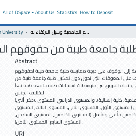
s
All of DSpace
About Us
Statistics
How to Deposit
واقع تمكين طلبة جامعة طيبة من حقوقهم الجامعية وسبل الارتقاء به
h University
لبة جامعة طيبة من حقوقهم الجا
Abstract
ة إلى الوقوف على درجة ممارسة طلبة جامعة طيبة لحقوقهم
رف على المعوقات التي تحول دون تمكين طلبة جامعة طيبة من
واتجاه الفروق بين متوسطات استجابات طلبة جامعة طيبة تبعاً
لاختلاف الجنس
(ذكر, أنثى), والتخصص (كلية علمية, كلية إنسانية), والمستوى الدراسي المستوى
 (المستوى الأول, المستوى الثاني, المستوى الثالث, المستوى
 الخامس فأعلى ويشمل (المستوى الخامس, المستوى السادس,
المستوى السابع, المستوى الثامن),
URI