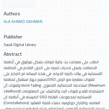
Authors
ALA AHMAD DAHMAN
Publisher
Saudi Digital Library
Abstract
الطلب على معدلات بث عالية للبيانات بشكل موثوق في أنظمة
الاتصالات يفرض تحديات كبيره على الجيل القادم في الانظمه
اللاسلكيه في بيئات كثيرة الحركه. في هذه الرساله تم التركيز على
تصميم جهاز استقبال لانظمةSISO لقنوات متغيرة مع الزمن
وقنوات ال block fading. استخدمنا الاحتماليه القصوى (Maximum
Likelihood) المشتركه لتقدير قنوات البث والكشف عن المعلومات
المرسله في أنظمة ال SISO اللاسلكيه لمجموعات النقاط
(Constellations) العامه، واقتراح خوارزميه عمياء قليلة التعقيد
لايجاد الاحتماليه القصوى المشتركه. هذه الطريقه تستخدم بعض