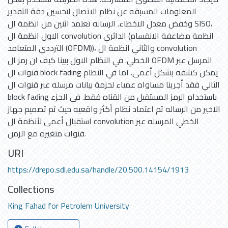
المعلومات المسبقه عن نظام الاتصال لتحسين دقة التقدير
وخفض معدل الاخطاء. الرساله تعتمد اثنين من انظمة ال SISO،
الاول انظمة ال convolution الدائري (انظمة مضاعفة الانقسام
الترددي المتعامد (OFDM))، والثاني انظمة ال convolution
الخطي. في النظام الاول بيينا كيف ان رمز ال OFDM المرسل عبر
قنوات ال block fading يمكن كشفه بشكل أعمى. اما في النظام
الثاني فقد أجرينا مساواه عمياء لحزمة بيانات مرسله عبر قنوات ال
block fading باستخدام الرمز المستقبل من القناه فقط. في الجزء
الاخير من الرساله تم اعتماد نظام أكثر واقعيه حيث تم تصميم جهاز
استقبال أعمى لأنظمة ال convolution الخطي المرسله عبر
قنوات متغيره مع الزمن.
URI
https://drepo.sdl.edu.sa/handle/20.500.14154/1913
Collections
King Fahad for Petrolem University