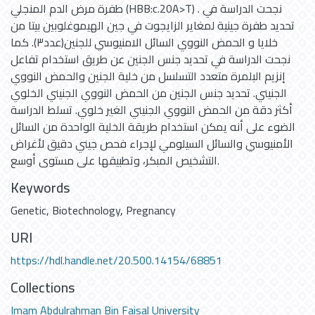
طفرة مرض الدم المنجلي (HBB:c.20A>T) . نجحت الدراسة في
تحديد طفرة جينية لمغاير الزايجوت في جين الهيموغلوبين بيتا من
خلايا و الحمض النووي السائل الامنيوسي للجنين(عدد٣). كما
نجحت الدراسة في تحديد جنس الجنين عن طريق استخدام تفاعل
إنزيم البلمرة متعدد التسلسل من خلية الجنين والحمض النووي
الجنيني. تحديد جنس الجنين من الحمض النووي الجنيني الخلوي
أكثر دقة من الحمض النووي الجنيني الغير خلوي. تسلط الدراسة
الضوء على أنه يمكن استخدام طريقة الخلية الواحدة من السائل
الأمنيوسي والسائل السيلومي لإجراء فحص جيني دقيق لأغراض
التشخيص المبكر، وتطبيقها على مستوى أوسع.
Keywords
Genetic
,
Biotechnology
,
Pregnancy
URI
https://hdl.handle.net/20.500.14154/68851
Collections
Imam Abdulrahman Bin Faisal University