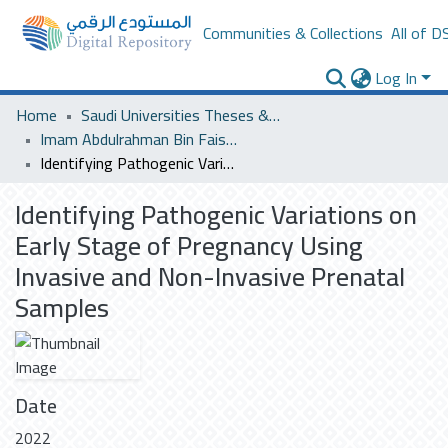
Communities & Collections
All of D
Log In
Home
Saudi Universities Theses & Dissertations
Imam Abdulrahman Bin Faisal University
Identifying Pathogenic Variations on Early Stage of Pregnancy Using Invasive and Non-Invasive Prenatal Samples
Identifying Pathogenic Variations on
Early Stage of Pregnancy Using
Invasive and Non-Invasive Prenatal
Samples
Date
2022