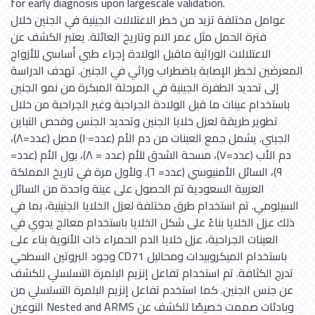
for early diagnosis upon largescale validation.
عوامل مختلفة تزيد من خطر الاعتلالات الجينية في الجنين خلال
فترة الحمل مثل عمر الام وتاريخ العائلة. يعتبر الكشف عن
الاعتلالات الوراثية ماقبل الولادة إجراء طبي أساسي للأزواج
المعرضين لخطر الإصابة باضطراب وراثي في الجنين. تهدف الدراسة
إلى تحديد الطفرة الجينية في المرحلة المبكرة من نمو الجنين
باستخدام عينات ما قبل الولادة الجراحية وغير الجراحية من خلال
تطوير طريقة لعزل خلايا الجنين وتحديد الجنس وفحص التباين
الجيني. يشمل جمع العينات من دم الأم (عدد=١٠) مصل (عدد=٨)،
دم الأب (عدد=٧)، مسحة الشدق للأم (عدد = ٨)، بول الأم (عدد=
٩)، السائل الأمنيوسي (عدد= ٦). ولأول مرة في تاريخ المملكة
العربية السعودية تم الحصول على عينة واحدة من السائل
السيلومي. تم استخدام طرق مختلفة لعزل الخلايا الجنينية، بما في
ذلك عزل الخلايا بناءً على شكل الخلايا باستخدام معالج يدوي في
العينات الجراحية، عزل خلايا الدم الحمراء ذات الأنوية بناء على
وجود البروتين السطحي CD71 باستخدام الميكروبيدات ومحاليل
تدرج الكثافة. تم استخدام تفاعل إنزيم البلمرة التسلسلي للكشف
عن جنس الجنين. كما استخدم تفاعل إنزيم البلمرة التسلسلي من
النوعين Nested and ARMS وبادئات صممت خصيصًا للكشف عن