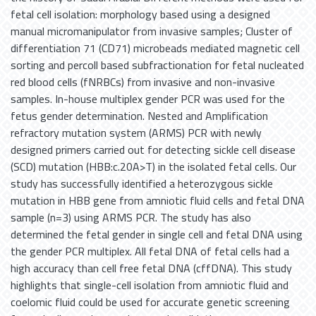
fetal cell isolation: morphology based using a designed
manual micromanipulator from invasive samples; Cluster of
differentiation 71 (CD71) microbeads mediated magnetic cell
sorting and percoll based subfractionation for fetal nucleated
red blood cells (fNRBCs) from invasive and non-invasive
samples. In-house multiplex gender PCR was used for the
fetus gender determination. Nested and Amplification
refractory mutation system (ARMS) PCR with newly
designed primers carried out for detecting sickle cell disease
(SCD) mutation (HBB:c.20A>T) in the isolated fetal cells. Our
study has successfully identified a heterozygous sickle
mutation in HBB gene from amniotic fluid cells and fetal DNA
sample (n=3) using ARMS PCR. The study has also
determined the fetal gender in single cell and fetal DNA using
the gender PCR multiplex. All fetal DNA of fetal cells had a
high accuracy than cell free fetal DNA (cffDNA). This study
highlights that single-cell isolation from amniotic fluid and
coelomic fluid could be used for accurate genetic screening