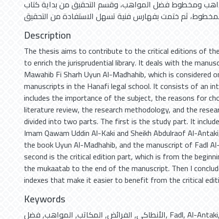
ذاهب ومخطوط فضل المواهب، وقسم التحقيق من بداية كتاب
Description
The thesis aims to contribute to the critical editions of th
to enrich the jurisprudential library. It deals with the manusc
Mawahib Fi Sharh Uyun Al-Madhahib, which is considered o
manuscripts in the Hanafi legal school. It consists of an in
includes the importance of the subject, the reasons for cho
literature review, the research methodology, and the resear
divided into two parts. The first is the study part. It inclu
Imam Qawam Uddin Al-Kaki and Sheikh Abdulraof Al-Antaki,
the book Uyun Al-Madhahib, and the manuscript of Fadl A
second is the critical edition part, which is from the beginn
the mukaatab to the end of the manuscript. Then I conclud
indexes that make it easier to benefit from the critical edit
Keywords
فضل
,
المواهب
,
المكاتب
,
الفرائض
,
الأنطاكي
,
Fadl
,
Al-Antaki