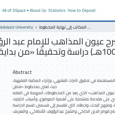
s
All of DSpace
About Us
Statistics
How to Deposit
bdulaziz University
فضل المواهب في شرح عيون المذاهب للإمام عبد الرؤوف الأنطاكي المعروف بابن منلا عرب (1009هـ) دراسة وتحقيقًا «من بداية كتاب المكاتب إلى نهاية المخطوط
 عيون المذاهب للإمام عبد الر
بابن منلا عرب (1009هـ) دراسة وتحقيقًا «
Abstract
 المساهمة في تحقيق التراث الفقهي، وإثراء المكتبة الفقهية
حيث تعنى بمخطوط «فضل
عيون المذاهب» الذي يعد من المخطوطات المهمة في الفقه
توي على مقدمة مشتملة على أهمية الموضوع، وأسباب اختياره
، ومنهج البحث، وخطته، التي تنقسم إلى قسمين: قسم الدراسة
مام قوام الدين الكاكي والشيخ عبدالرؤوف الأنطاكي، والتعريف