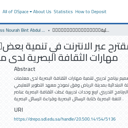
s
All of DSpace
About Us
Statistics
How to Deposit
Princess Nourah Bint Abdul Rahman University
فاعلية برنامج تدريبي مقترح عبر الانترنت في تنمية بعض مهارات الثقافة البصرية لدى معلمات المرحلة الابتدائية
فا
مهارات الثقافة البصرية لدى مع
Abstract
ميم برنامج تدريبي لتنمية مهارات الثقافة البصرية لدى معلمات
المرحلة الابتدائية بمدينة الرياض وفق نموذج معهد التطوير التعليمي (IDI
رنامج التدريبي اربع وحدات تدريبية غطت الثقافة البصرية عناصر
اللغة البصرية كتابة الرسائل البصرية وقراءة الرسائل البصرية .
URI
https://drepo.sdl.edu.sa/handle/20.500.14154/5136