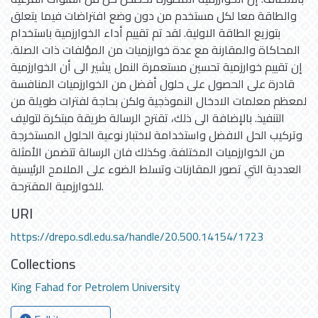
والطاقة معا لكل مستخدم من دون وضع افتراضات فيما يتعلق
بتوزيع الطاقة الاولية. لقد تم تقييم أداء الخوارزمية باستخدام
المحاكاة والمقارنة مع عدة خوارزميات من المؤلفات ذات الصلة.
إن تقييم خوارزمية تحسين مستعمرة النمل يشير الى أن الخوارزمية
قادرة على الحصول على حلول أفضل من الخوارزميات المنافسة
لمعظم معلمات الادخال النموذجية ولكن بحاجة لفترات طويلة من
التنفيذ. بالإضافة الى ذلك، تقترح الرسالة طريقة مبتكرة لتوليف
وتركيب الحل الافضل واستخدامة لاختبار نوعية الحلول المستخرجة
من الخوارزميات المختلفة. وكذلك فان الرسالة تتضمن الأمثلة
العددية التي تصور المقارنات وتسلط الضوء على الملامح الرئيسية
للخوارزمية المقترحة.
URI
https://drepo.sdl.edu.sa/handle/20.500.14154/1723
Collections
King Fahad for Petrolem University