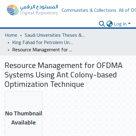
Communities & Collections
All of D
Log In
Home
Saudi Universities Theses & Dissertations
King Fahad for Petrolem University
Resource Management for OFDMA Systems Using Ant Colony-based Optimization Technique
Resource Management for OFDMA
Systems Using Ant Colony-based
Optimization Technique
No Thumbnail
Available