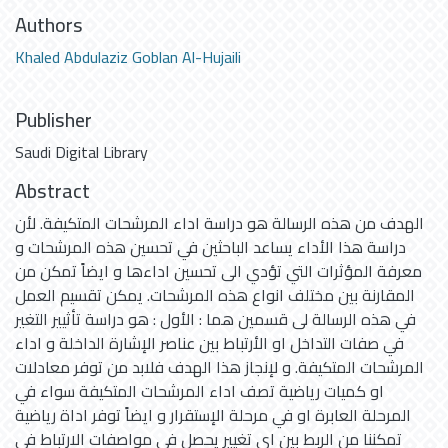
Authors
Khaled Abdulaziz Goblan Al-Hujaili
Publisher
Saudi Digital Library
Abstract
الهدف من هذه الرسالة هو دراسة اداء المرشحات المتكيفة. لأن
دراسة هذا الأداء يساعد الباحثين في تحسين هذه المرشحات و
معرفة المؤثرات التي تؤدي الى تحسين اداءها و ايضاً تمكن من
المقارنة بين مختلف انواع هذه المرشحات. يمكن تقسيم العمل
في هذه الرسالة لى قسمين هما : الأول : هو دراسة تأثيير التغير
في صفات التداخل او الأرتباط بين عناصر الإشارة الداخلة و اداء
المرشحات المتكيفة. و لإنجاز هذا الهدف فلابد من توفر معادلات
او كميات رياضية تصف اداء المرشحات المتكيفة سواء في
المرحلة العابرة او في مرحلة الإستقرار و ايضاً توفر اداة رياضية
تمكننا من الربط بين اي تغيير يحصل في مواصفات الارتباط في