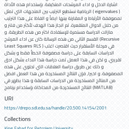
اشارة الدخل و اداء المرشحات المتكيفة. بإستخدام هذه الأداة
الرياضية نستطيع الترتيب بين المتجهات التي تمثل ( eigenvalues )
لمصوففة الأرتباط و المقارنة بينها ايضأ و الفاظ على هذا الترتيب
من خلال الدوال المتقعرة. تم انجاز هذا الهدف لأكثر من فلتر و
مازالت الدراسة مستمرة للإستفادة اكثر من هذه الطريقة. و
القسم الثاني من هذه الرسالة كان عن اداء المرشح (Recursive
Least Squares RLS ) في مرحلة الأستقرار حيث اقتصرت اغلب
الدراسات السابقة على دراسة مصفوفة الخطأ فقط و بشكل
تقريبي. و لكن في هذا العمل تمت دراسة هذا الاداء بشكل ادق
و ذلك عن طريق دراسة العلاقات التي تحتوي على هذه
المصفوفة. و اخيرا, فإن النتائج المستخرجة من هذا العمل افضل
من المتائج المستخرجة من الدراسات السابقة و هذا يظهر في
النتائج المستخرجة من المحاكاة بإستخدام برنامج (MATLAB)
URI
https://drepo.sdl.edu.sa/handle/20.500.14154/2001
Collections
King Fahad for Petrolem University