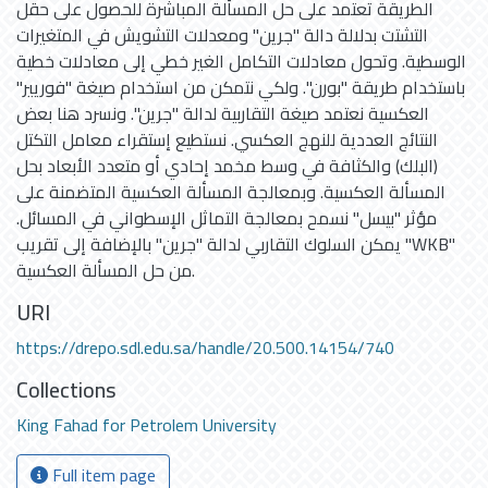
الطريقة تعتمد على حل المسألة المباشرة للحصول على حقل
التشتت بدلالة دالة "جرين" ومعدلات التشويش في المتغيرات
الوسطية. وتحول معادلات التكامل الغير خطي إلى معادلات خطية
باستخدام طريقة "بورن". ولكي نتمكن من استخدام صيغة "فوريير"
العكسية نعتمد صيغة التقاربية لدالة "جرين". ونسرد هنا بعض
النتائج العددية للنهج العكسي. نستطيع إستقراء معامل التكتل
(البلك) والكثافة في وسط مخمد إحادي أو متعدد الأبعاد بحل
المسألة العكسية. وبمعالجة المسألة العكسية المتضمنة على
مؤثر "بيسل" نسمح بمعالجة التماثل الإسطواني في المسائل.
يمكن السلوك التقاربي لدالة "جرين" بالإضافة إلى تقريب "WKB"
من حل المسألة العكسية.
URI
https://drepo.sdl.edu.sa/handle/20.500.14154/740
Collections
King Fahad for Petrolem University
Full item page