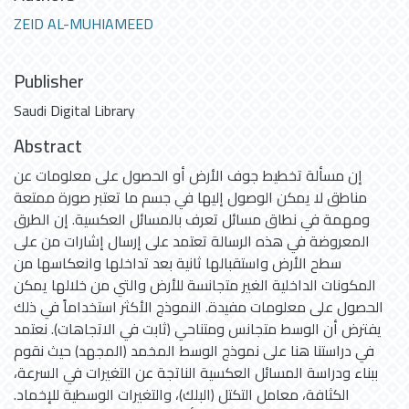
ZEID AL-MUHIAMEED
Publisher
Saudi Digital Library
Abstract
إن مسألة تخطيط جوف الأرض أو الحصول على معلومات عن
مناطق لا يمكن الوصول إليها في جسم ما تعتبر صورة ممتعة
ومهمة في نطاق مسائل تعرف بالمسائل العكسية. إن الطرق
المعروضة في هذه الرسالة تعتمد على إرسال إشارات من على
سطح الأرض واستقبالها ثانية بعد تداخلها وانعكاسها من
المكونات الداخلية الغير متجانسة للأرض والتي من خلالها يمكن
الحصول على معلومات مفيدة. النموذج الأكثر استخداماً في ذلك
يفترض أن الوسط متجانس ومتناحي (ثابت في الاتجاهات). نعتمد
في دراستنا هنا على نموذج الوسط المخمد (المجهد) حيث نقوم
ببناء ودراسة المسائل العكسية الناتجة عن التغيرات في السرعة،
الكثافة، معامل التكتل (البلك)، والتغيرات الوسطية للإخماد.