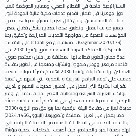
الاستراتيجية، خاصة في القطاع الصحي، ومعايير الحوكمة تلعب
دورًا جوهريًا في ضمان تقديم خدمات صحية عالية الجودة تلبي
احتياجات المستفيدين، ومن خلال تعزيز المسؤولية والعدالة في
جميع جوانب العمل، وتطبيق هذه المعايير بشكل فعّال يمكن
المؤسسات الصحية من مواجهة التحديات المتزايدة وتحقيق رضا
المستفيدين مع الحفاظ على الكفاءة. (Gaghman,2020,173)
ولقد ركزت المملكة العربية السعودية وفق رؤيتها 2030 على
عدة محاور لتطوير قطاعاتها المختلفة من خلال (مجتمع حيوي،
اقتصاد مزدهر، ووطن طموح(، وتشترك جميعها في تطوير كفاءة
العاملين بها، حيث أولت رؤيتها 2030 اهتمامً كبيراً للموارد البسرية
وعملت على توفير البرامج التدريبية والتنموية التي تسهم في تنمية
القدرات البشرية التي تعمل على تحسين مخرجات التعليم والتدريب
لتواكب التغيرات السريعة ومتطلبات العصر الحديث، كما أن توفير
البرامج التدريبية والتنموية يعمل على استخدام أساليب تقنية حديثة
جديدة تعزز من كفاءة البيئة الرقمية بما يتوافق مع الرؤية (2030)
مما يعمل على تعزيز المملكة وتطويرها. (البلوي،2024،1466)
والخدمة الصحية في القطاعات الصحية من الخدمات الهامة التي
تهتم بصحة الفرد والمجتمع، حيث أصبحت القطاعات الصحية مؤشرًا