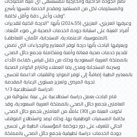
تضم الجودة الداخلية والخارجية للمستشفى أي تلبية الاحتياجات
والمستلزمات لكل من المستفيد ومقدم الخدمة نفسها بأسرع
وقت وأعلى دقة وأقل تكلفة".
وعرفها العزيزي، العزيزي (2024،55) بأنها: "الدرجة الكلية لتقديرات
أفراد العينة على استبانة جودة الخدمات الصحية في ضوء الأبعاد:
(الملموسية، الاعتمادية، الاستجابة، الأمان، التعاطف).
ويعرفها الباحث بأنها درجة توفر المعايير والإجراءات التي تضمن
تقديم خدمات صحية فعالة وآمنة ومتكاملة بتجمع حائل الصحي
بالمملكة العربية السعودية وذلك من خلال قياس كفاءة الأداء
وسرعة الاستجابة ومدى رضا العملاء والتزام الكوادر الصحية
بالمعايير الطبية إضافةً إلى توفر الموارد والتقنيات الداعمة لتحسين
تجربة المرضى وتعزيز مستوى الرعاية المقدمة.
1/3 الدراسة الاستطلاعية:
قام الباحث بعمل دراسة استطلاعية على عينة عشوائية من
العاملين بتجمع حائل الصحي بالمملكة العربية السعودية، وقد
تكونت العينة من (30) عاملًا من العاملين بتجمع حائل الصحي
بكافة المسميات الوظيفية بها، وذلك لرصد واستطلاع الموقف
الحالي للتعرف على دور حوكمة المؤسسات الطبية في تحسين
جودة الخدمات: دراسة تطبيقية بتجمع حائل الصحي بالمملكة