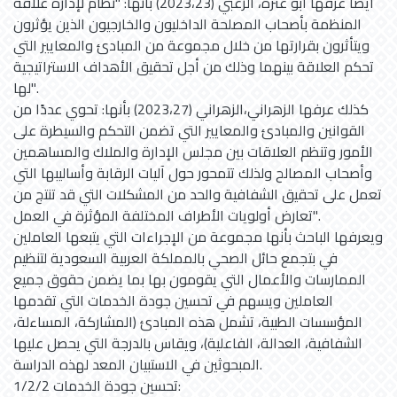
أيضًا عرفها أبو عنزة، الزعبي (2023،23) بأنها: "نظام لإدارة علاقة
المنظمة بأصحاب المصلحة الداخليون والخارجيون الذين يؤثرون
ويتأثرون بقرارتها من خلال مجموعة من المبادئ والمعايير التي
تحكم العلاقة بينهما وذلك من أجل تحقيق الأهداف الاستراتيجية
لها".
كذلك عرفها الزهراني،الزهراني (2023،27) بأنها: تحوي عددًا من
القوانين والمبادئ والمعايير التي تضمن التحكم والسيطرة على
الأمور وتنظم العلاقات بين مجلس الإدارة والملاك والمساهمين
وأصحاب المصالح ولذلك تتمحور حول آليات الرقابة وأساليبها التي
تعمل على تحقيق الشفافية والحد من المشكلات التي قد تنتج من
تعارض أولويات الأطراف المختلفة المؤثرة في العمل".
ويعرفها الباحث بأنها مجموعة من الإجراءات التي يتبعها العاملين
في بتجمع حائل الصحي بالمملكة العربية السعودية لتنظيم
الممارسات والأعمال التي يقومون بها بما يضمن حقوق جميع
العاملين ويسهم في تحسين جودة الخدمات التي تقدمها
المؤسسات الطبية، تشمل هذه المبادئ (المشاركة، المساءلة،
الشفافية، العدالة، الفاعلية)، ويقاس بالدرجة التي يحصل عليها
المبحوثين في الاستبيان المعد لهذه الدراسة.
1/2/2 تحسين جودة الخدمات: