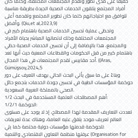
حقيقًا على مدى تطور وتقدم المجتمعات المختلفة، وكلما كان
أفراد المجتمع يتلقون الخدمات الصحية الجيدة بطريقة مناسبة
تتوافق مع احتياجاتهم كلما كان تطوير المجتمع وتقدمه أعلى
وأفضل. (Qiu,et al,2023,9)
وتحظى عملية تحسين الخدمات الصحية باهتمام كبير في
المجتمعات المختلفة وذلك لاتصالها المباشر بحياة الأفراد
والمجتمع، هذا بالإضافة إلى أن تحسين الخدمات الصحية حظي
باهتمام كبير من قبل الحكومات والقطاعات المعنية حيث أنها تعد
أحد مقاييس تقدم المجتمعات في هذا المجال. ((Aras,
Gümüşsoy,2024,5
وبناءً على ما سبق يأتي البحث الحالي بهدف التعرف على دور
حوكمة المؤسسات الطبية في تحسين جودة الخدمات: بتجمع حائل
الصحي بالمملكة العربية السعودية.
1/2 أهم المصطلحات العلمية المستخدمة في البحث:
1/2/1 الحوكمة:
تعددت التعاريف المقدمة لهذا المصطلح، إذ لا يوجد على مستوى
العالم تعريف موحد يتفق عليه العامة، وهناك عدة تعريفات
للحوكمة قدمتها مؤسسات دولية مختصة كما يلي:
عرفتها منظمة التعاون الاقتصادي والتنمية (Organisation for