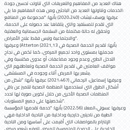
هناك العديد من المفاهيم والتعريفات التي تناولت تحسين جودة
الخدمات وتناولها العديد من الباحثين ومن هذه المفاهيم ما يلي:
عرفها يوسف،تيشات (2020،240) بأنها: "مجموعة من المنافع
التي تقدم للمستفيد والتي يتلقاها عند حصوله على الخدمة،
وتحقق له حالة مكتملة من السلامة الجسمانية والعقلية
والاجتماعية وليس فقط علاج الأمراض".
وعرفها (Atterton (2021,13 بأنها: تقديم الخدمة الصحية في
مجملها بمستوى واحد لجميع المرضى، كما تكمن في نجاح
التدخل الطبي وعدم وجود مضاعفات أو عدوى مكتسبة وفي
مواقف العاملين في تقديم الخدمة الصحية وتعاطفهم التي
يشعر بها المريض أثناء وجوده في المستشفى.
وعرفها إسماعيل، الرحماني (2021،467) عرفها بأنها: "شكل من
أشكال الطرق التي تستخدمها المنظمة الصحية لتتميز عن باقي
المنظمات الصحية الأخرى من خلال تكوين صورة لها تحدد
شخصيتها على جميع المستويات".
وعرفها عسولي،المعلا (2022،56) بأنها: "خدمة تقدمها المؤسسة
الطبية من ناحيتين خارجية وداخلية من الناحية الداخلية فهي
الإلتزام بالمواصفات التي أقيمت على أساسها ومن الناحية
الخارجية على الجودة الملموسة للمرضى لتوفير شعور مرضي