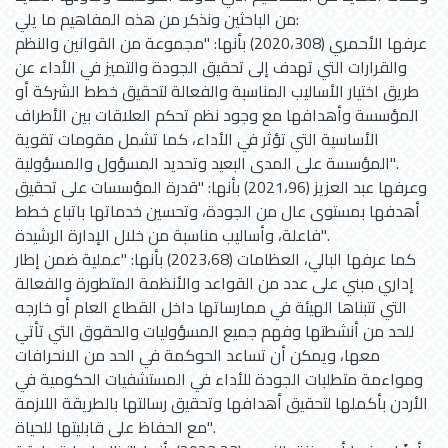
من الباحثين ونذكر من هذه المفاهيم ما يلي:
عرفها الأحمري (2020،308) بأنها: "مجموعة من القوانين والنظم
والقرارات التي تهدف إلى تحقيق الجودة والتميز في الأداء عن
طريق اختيار الأساليب المناسبة والفعالة لتحقيق خطط الشركة أو
المؤسسة وأهدافها مع وجود نظم تحكم العلاقات بين الأطراف
الأساسية التي تؤثر في الأداء، كما تشمل مقومات تقوية
المؤسسة على المدى البعيد وتحديد المسؤول والمسؤولية".
وعرفها عبد العزيز (2021،96) بأنها: "قدرة المؤسسات على تحقيق
أهدفها بمستوى عال من الجودة، وتحسين خدماتها باتباع خطط
فاعلة، وأساليب مناسبة من خلال الإدارة الرشيدة".
كما عرفها البالي، العظامات (2023،68) بأنها: "عملية ضمن إطار
إداري مبني على عدد من القواعد والأنظمة المتطورة والفعالة
التي تتبناها الهيئة في ممارساتها داخل القطاع العام أو خارجه
للحد من أنشطتها وفهم جميع المسؤوليات والحقوق التي تأتي
معها، ويمكن أن تساعد الحوكمة في الحد من الانحرافات
ومواءمة متطلبات الجودة للأداء في المستشفيات الحكومية في
الأردن بأكملها لتحقيق أهدافها وتحقيق رسالتها بالطريقة اللازمة
مع الحفاظ على قابليتها للحياة".