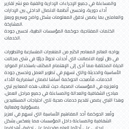
والمساءلة في جميع الإجراءات الإدارية والفنية مع نشر تقارير
أداء دورية، وتحسين أنظمة الاتصال الداخلي بين الإدارات
والعاملين بما يضمن تدفق المعلومات بشكل واضح وسريع ويعزز
المشاركة.
الكلمات المفتاحية: حوكمة المؤسسات الطبية، تحسين جودة
الخدمات.
يواجه العالم المعاصر الكثير من المتغيرات المتسارعة والتطورات
في ظل ثورة الاتصالات التي أحدثت تحولاً جزئيًا في شتى مجالات
الحياة المختلفة مما أدى إلى الإهتمام المكثف باستخدام الموارد
الأساسية والحديثة والتي تسهم في تطوير العمل وتحسين جودة
الخدمات، فأصبحت الحوكمة أساسَا لضمان استمرارية الأداء
وتعزيزه في المؤسسات الصحية، حيث تتطلب هذه المعايير تبني
مبادئ الشفافية والعدالة والمساءلة في جميع مراحل العمل،
وهذا التبني يضمن تقديم خدمات صحية تلبي احتياجات المستفيدين
بمسؤولية وفعالية.
وتُعد الحوكمة أحد المفاهيم الأساسية التي تسهم في تعزيز
الشفافية والمساءلة داخل المؤسسات مما ينعكس بشكل
إيجابي على أدائها العام وقدرتها على تحقيق أهدافها