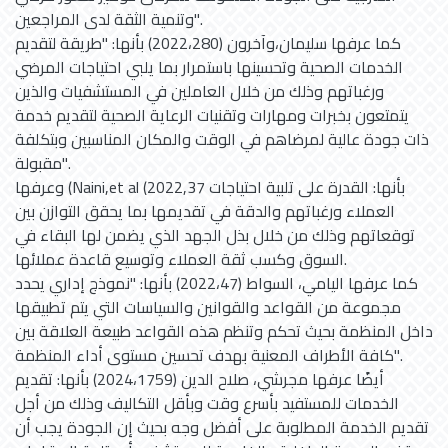
وتنمية الثقة لدى المراجعين".
كما عرفها سليمان،وآخرون (2022،280) بأنها: "طريقة لتقديم
الخدمات الصحية وتحسينها باستمرار بما يلبي احتياجات المرضي
ورغباتهم وذلك من خلال العاملين في المستشفيات والذين
يتمتعون بخبرات ومهارات وتقنيات الرعاية الصحية لتقديم خدمة
ذات جودة عالية لمرضاهم في الوقت والمكان المناسبين وبتكلفة
مقبولة".
وعرفها (Naini,et al (2022,37 بأنها: القدرة على تلبية احتياجات
العملاء ورغباتهم والدقة في تقديمها بما يحقق التوازن بين
توقعاتهم وذلك من خلال بذل الجهد الذي يضمن لها البقاء في
السوق وكسب ثقة العملاء وتوسيع قاعدة عملائها.
كما عرفها اليامي، السواط (2022،47) بأنها: "نموذج إداري يحدد
مجموعة من القواعد والقوانين والسياسات التي يتم تطبيقها
داخل المنظمة بحيث تحكم وتنظم هذه القواعد طبيعة العلاقة بين
كافة الأطراف المعنية بهدف تحسين مستوى أداء المنظمة".
أيضًا عرفها مجرشي، صلاح الدين (2024،1759) بأنها: تقديم
الخدمات للمستفيد بأسرع وقت وبأقل التكاليف وذلك من أجل
تقديم الخدمة المطلوبة على أفضل وجه بحيث إن الجودة يجب أن