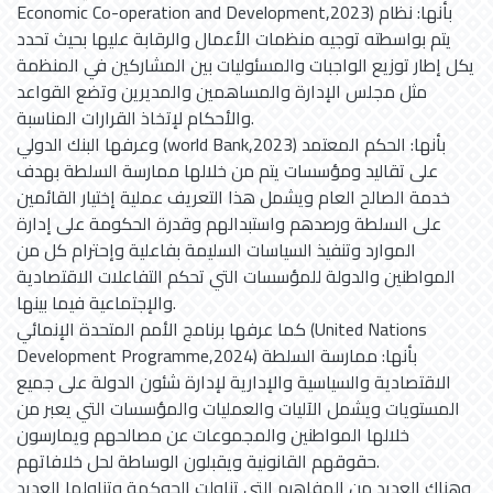
Economic Co-operation and Development,2023) بأنها: نظام
يتم بواسطته توجيه منظمات الأعمال والرقابة عليها بحيث تحدد
يكل إطار توزيع الواجبات والمسئوليات بين المشاركين في المنظمة
مثل مجلس الإدارة والمساهمين والمديرين وتضع القواعد
والأحكام لإتخاذ القرارات المناسبة.
وعرفها البنك الدولي (world Bank,2023) بأنها: الحكم المعتمد
على تقاليد ومؤسسات يتم من خلالها ممارسة السلطة بهدف
خدمة الصالح العام ويشمل هذا التعريف عملية إختيار القائمين
على السلطة ورصدهم واستبدالهم وقدرة الحكومة على إدارة
الموارد وتنفيذ السياسات السليمة بفاعلية وإحترام كل من
المواطنين والدولة للمؤسسات التي تحكم التفاعلات الاقتصادية
والإجتماعية فيما بينها.
كما عرفها برنامج الأمم المتحدة الإنمائي (United Nations
Development Programme,2024) بأنها: ممارسة السلطة
الاقتصادية والسياسية والإدارية لإدارة شئون الدولة على جميع
المستويات ويشمل الآليات والعمليات والمؤسسات التي يعبر من
خلالها المواطنين والمجموعات عن مصالحهم ويمارسون
حقوقهم القانونية ويقبلون الوساطة لحل خلافاتهم.
وهناك العديد من المفاهيم التي تناولت الحوكمة وتناولها العديد