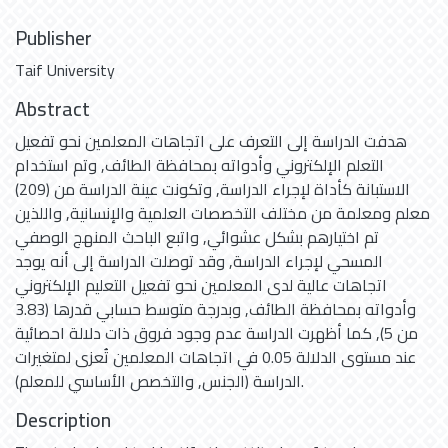
Publisher
Taif University
Abstract
هدفت الدراسة إلى التعرف على اتجاهات المعلمين نحو تفعيل
التعلم الإلكتروني وأدواته بمحافظة الطائف, وتم استخدام
الاستبانة كأداة لإجراء الدراسة, وتكونت عينة الدراسة من (209)
معلم ومعلمة من مختلف التخصصات العلمية والإنسانية, واللذين
تم اختيارهم بشكل عشوائي, واتبع الباحث المنهج الوصفي
المسحي لإجراء الدراسة, وقد توصلت الدراسة إلى أنه يوجد
اتجاهات عالية لدى المعلمين نحو تفعيل التعليم الإلكتروني
وأدواته بمحافظة الطائف, وبدرجة متوسط حسابي قدرها (3.83
من 5), كما أظهرت الدراسة عدم وجود فروق ذات دلالة احصائية
عند مستوى الدلالة 0.05 في اتجاهات المعلمين تُعزى لمتغيرات
الدراسة (الجنس, والتخصص الأساسي للمعلم).
Description