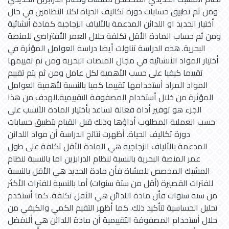
ومن ثم تطبيق حسابات دورة تكاليف الحياة لكلا النظامين في حال
أختيار الحديد او اللدائن المدعمة بالألياف الزجاجية كمادة أنشائية
ومن ثم حساب المادة الأقل تكلفة خلال العمر الأفتراضي للمنصة
البحرية. هذه الدراسة تناولت أيضا دراسة العوامل المؤثرة في
أختيار المواد الأنشائية في مجال المنصات البحرية ومن ثم تقييمها
تقييما كيفيا على حسب الأهمية لكل عامل ومن ثم يتم تقييم
المواد المراد أستخدامها تقييما كميا بالنسبة لأهمية العوامل
المؤثرة من خلال أستخدام المصفوفة التقييمية.الهدف من هذا
الجزء هو توفير أداة فعالة تساعد بأختيار المادة الأنسب على
حسب العملية المطلوب أداؤها وذلك قبل القيام بتطبيق حسابات
دورة تكاليف الحياة. أظهرت نتائج الدراسة أن مواد اللدائن
المدعمة بالألياف الزجاجية هي المادة الأقل تكلفة على طول
عمر المنصة البحرية بالنسبة لنظام الدرابزين اما بالنسبة لنظام
المشبك المخصص للمشاة فأن مادة الحديد هي الأقل بالنسبة
للفترات القصيرة (أقل من ستة سنوات) أما بالنسبة للفترات الأكثر
من ستة سنوات فأن مادة اللدائن هي الأقل تكلفة. كما أستخدم
تحليل الحساسية لتأكيد ذلك. كما أظهر التقيم الكمي والكيفي من
خلال أستخدام المصفوفة التقييمية أن مادة اللدائن هي ألافضل