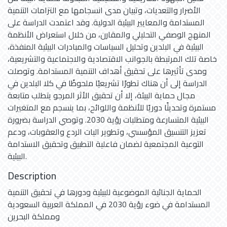
الأضرار والتعديات، وتبيان مدى انسجامها مع التزامات التنمية
المستدامة والمعايير البيئية الدولية. وقد اعتمدت الدراسة على
المنهج الوصفي التحليلي والمقارن، من خلال استعراض الأنظمة
البيئية في البلدين وتحليل السياسات والمبادرات البيئية المنفذة،
خاصة تلك المرتبطة بالجوانب الاقتصادية والاجتماعية والتشريعية،
ومدى تأثيرها على تحقيق أهداف التنمية المستدامة. وتوصلت
الدراسة إلى أن هناك تطورًا تشريعيًا ملحوظًا في كلا البلدين في
مجال حماية البيئة، إلا أن تحقيق الأثر المرجو يتطلب متابعة
مستمرة وتحديثًا دوريًا للأنظمة واللوائح، بما ينسجم مع المتغيرات
البيئية المتسارعة ومتطلبات رؤية 2030. وتوصي الدراسة بضرورة
تعزيز التنسيق المؤسسي، وتطوير اليات الردع والعقوبات، ودعم
التوعية المجتمعية لضمان فاعلية التطبيق وتحقيق الاستدامة
البيئية.
Description
الحماية الجنائية الموضوعية للبيئية ودورها في تحقيق التنمية
المستدامة في ضوء رؤية 2030 في المملكة العربية السعودية
ومملكة البحرين