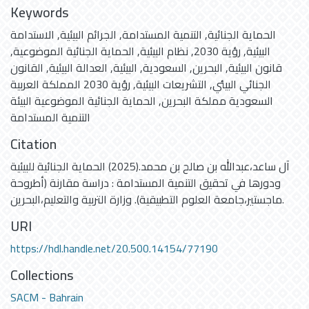
Keywords
الحماية الجنائية
,
التنمية المستدامة
,
الجرائم البيئية
,
الاستدامة
البيئية
,
رؤية 2030
,
نظام البيئية
,
الحماية الجنائية الموضوعية
,
قانون البيئية
,
البحرين
,
السعودية
,
البيئية
,
العدالة البيئية
,
القانون
الجنائي البيئي
,
التشريعات البيئية
,
رؤية 2030 المملكة العربية
السعودية مملكة البحرين
,
الحماية الجنائية الموضوعية البيئة
التنمية المستدامة
Citation
آل ساعد،عبدالله بن صالح بن محمد.(2025) الحماية الجنائية للبيئية
ودورها في تحقيق التنمية المستدامة : دراسة مقارنة (أطروحة
ماجستير،جامعة العلوم التطبيقية). وزارة التربية والتعليم،البحرين.
URI
https://hdl.handle.net/20.500.14154/77190
Collections
SACM - Bahrain