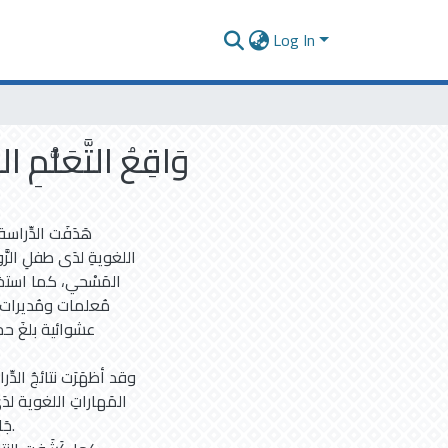
Log In
وَاقِعُ التَّعَلُّمِ
هَدَفَت الدِّراس
اللغويةِ لدَى طفلِ الرّ
المَسْحي، كما استخدم
مُعلمات ومُديرات 
وقد أظهَرَت نتائجُ الدّ
المَهاراتِ اللغوية لد
جَ