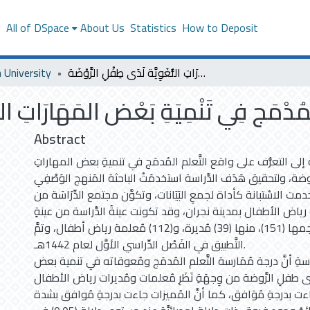
s
All of DSpace
About Us
Statistics
How to Deposit
وَاقِعُ التَّعَلُّمِ المُدْمَج فِي تَنْمِيَةِ بَعْض المَهَارَاتِ اللُّغَوِيَّة لَدَى طِفْلِ الرَّوْضَة
 University
 المُدْمَج فِي تَنْمِيَةِ بَعْض المَهَارَاتِ الل
Abstract
ة إلى التعرُّف على واقع التَّعلم المُدمَج في تنميةِ بعض المهاراتِ
َوضة، ولتحقيق هَدَف الدِّراسة استخدمَتْ الباحثة المَنهج الوَصْفِي
ت الاسْتبانة كأداة لجمعِ البَيَانات، وتكوَّن مجتمع الدِّرَاسَة من
رياض الأطفال بمدينة نجران، وقد تكونت عينةُ الدِّراسة من عينةٍ
عشوائية بلغَ حجمها (151)، منها (39) مُديرة، و(112) مُعلمة رياض أطفال، وتمَّ
التَّطبيق في الفَصْل الدِّراسي الأوَّل لعام 1442هـ.
ِراسةِ أنَّ درجة مُمَارسة التَّعلم المُدمَج ومُعوقاته في تنمية بعض
َى طفلِ الرَّوضة من وِجهَةِ نَظَرِ مُعلمات ومُديرات رياض الأطفال
اءت بدرجةِ مُوَافق، كما أنَّ المُميزات جاءت بدرجةِ مُوافق بشدة.