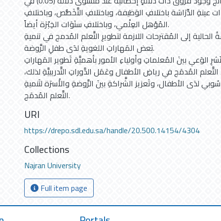
كما كَشَفت النتائجُ وجود فروق ذات دلالةٍ إحصائيَّة عند مستوى دلالة (0.05) في
 عينةِ الدِّرَاسَة باختلافِ الوَظيفة، وباختلافِ التَّخَصُّص، وباختلافِ
المُؤهل العِلْمي، وباختلافِ سنَوَات الخِبْرَة أيضاً.
ةُ الحالية إلى المُقترحات اللازمة لتطويرِ التَّعلم المُدمج في تنميةِ
بَعض المَهاراتِ اللغويةِ لدَى طفلِ الرَّوضة.
ـ: نَشرِ الوَعي بينَ المُعلماتِ وأولياءِ الأمور بأهميَّةِ تَطوير المَهاراتِ
تَّعلم المُدمَج في رياضِ الأطفال وعَمَل الدَّوراتِ التَّدريبيَّةِ لذلك،
اسُوبي لدَى الأطفال، وتَعزيز الشَّراكةِ بينَ الرَّوضةِ والأُسرَة لتَنميةِ
التَّعلم المُدمَج.
URI
https://drepo.sdl.edu.sa/handle/20.500.14154/4304
Collections
Najran University
Full item page
p
Portals