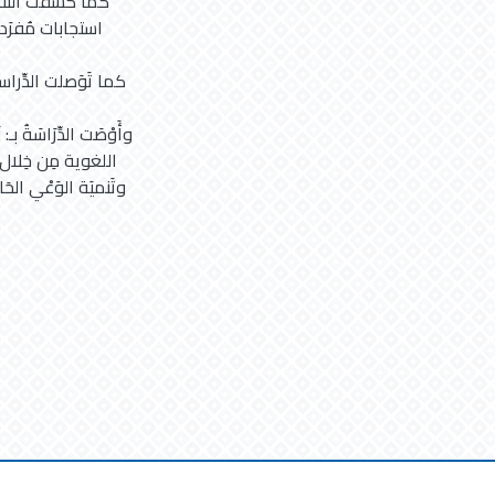
استجابات مُفرَدات
كما تَوَصلت الدِّراس
وأَوْصَت الدِّرَاسَةُ ب
اللغوية مِن خِلال ال
وتَنميَة الوَعْي الحَ