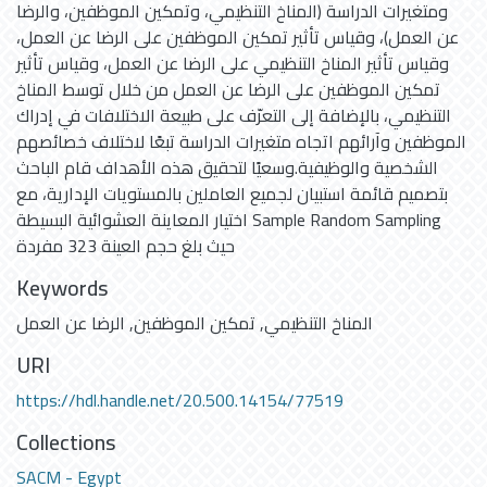
ومتغيرات الدراسة (المناخ التنظيمي، وتمكين الموظفين، والرضا
عن العمل)، وقياس تأثير تمكين الموظفين على الرضا عن العمل،
وقياس تأثير المناخ التنظيمي على الرضا عن العمل، وقياس تأثير
تمكين الموظفين على الرضا عن العمل من خلال توسط المناخ
التنظيمي، بالإضافة إلى التعرّف على طبيعة الاختلافات في إدراك
الموظفين وآرائهم اتجاه متغيرات الدراسة تبعًا لاختلاف خصائصهم
الشخصية والوظيفية.وسعيًا لتحقيق هذه الأهداف قام الباحث
بتصميم قائمة استبيان لجميع العاملين بالمستويات الإدارية، مع
اختيار المعاينة العشوائية البسيطة Sample Random Sampling
حيث بلغ حجم العينة 323 مفردة
Keywords
المناخ التنظيمي
,
تمكين الموظفين
,
الرضا عن العمل
URI
https://hdl.handle.net/20.500.14154/77519
Collections
SACM - Egypt