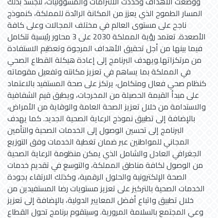
ووضعت الأهداف وحددت الالتزامات والمسؤوليات، لتجسد بذلك
المسار الطموح الذي يعزز من المكانة الرائدة للمملكة، كنموذج
ناجح على مستوى العالم في مختلف المجالات وعلى كافة
الأصعدة. تعتمد رؤية المملكة 2030 على 3 محاور رئيسية تتكامل
فيما بينها من أجل تحقيق الأهداف المرجوة وتعظيم الاستفادة
من مرتكزاتها.ويهدف البرنامج إلى إعادة هيكلة القطاع الصحي
في المملكة بما يساهم في تعزيز مكانته وتفعيل مقوماته
كنظام صحي فعال ومتكامل، يرتكز على صحة المستفيد بالاعتماد
على مبدأ القيمة الحصيلة من المخرجات، ويطبق قيم الشفافية
والاستدامة من خلال تعزيز الصحة العامة والوقاية من الأمراض،
بالإضافة إلى تطبيق نموذج الرعاية الصحية الجديد. كما يهدف
البرنامج إلى تحسين الوصول إلى الخدمات الصحية والتأمين
المجاني للمواطنين عبر ضمان تغطية الخدمات وفق التوزيع
الجغرافي العادل والشامل الذي يمكن منظومة الرعاية الصحية
من الوصول لكافة مناطق المملكة، والتوسع في تقديم خدمات
الصحة الإلكترونية والحلول الرقمية، وكذلك الارتقاء بجودة
الخدمات الصحية بالتركيز على تعزيز مستويات رضا المستفيدين من
خلال تطبيق واتباع أفضل المعايير الدولية، بالإضافة إلى تعزيز
وعي المجتمع بالسلامة المرورية. وسيتقوم برنامج تحول القطاع