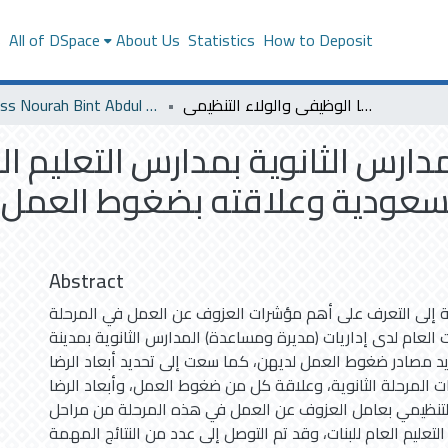
s
All of DSpace
About Us
Statistics
How to Deposit
العزوف عن إدارة المدارس الثانوية بمدارس التعليم العام الحكومي للبنات في المملكة العربية السعودية وعلاقته بضغوط العمل والرضا الوظيفي والولاء التنظيمي
Princess Nourah Bint Abdul Rahman University
مدارس الثانوية بمدارس التعليم ا
لسعودية وعلاقته بضغوط العمل و
Abstract
إلى التعرف على أهم مؤشرات العزوف عن العمل في المرحلة
نات العام لدى إداريات (مديرة ومساعدة) المدارس الثانوية بمدينة
يد مصادر ضغوط العمل لديهن، كما سعت إلى تحديد أبعاد الرضا
ت المرحلة الثانوية، وعلاقة كل من ضغوط العمل، وأبعاد الرضا
التنظيمي بعامل العزوف عن العمل في هذه المرحلة من مراحل
التعليم العام للبنات، وقد تم التوصل إلى عدد من النتائج المهمة