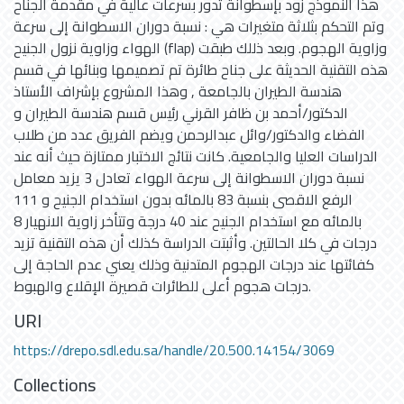
هذا النموذج زود بإسطوانة تدور بسرعات عالية في مقدمة الجناح
وتم التحكم بثلاثة متغيرات هي : نسبة دوران الاسطوانة إلى سرعة
الهواء وزاوية نزول الجنيح (flap) وزاوية الهجوم. وبعد ذللك طبقت
هذه التقنية الحديثة على جناح طائرة تم تصميمها وبنائها في قسم
هندسة الطيران بالجامعة , وهذا المشروع بإشراف الأستاذ
الدكتور/أحمد بن ظافر القرني رئيس قسم هندسة الطيران و
الفضاء والدكتور/وائل عبدالرحمن ويضم الفريق عدد من طلاب
الدراسات العليا والجامعية. كانت نتائج الاختبار ممتازة حيث أنه عند
نسبة دوران الاسطوانة إلى سرعة الهواء تعادل 3 يزيد معامل
الرفع الاقصى بنسبة 83 بالمائه بدون استخدام الجنيح و 111
بالمائه مع استخدام الجنيح عند 40 درجة وتتأخر زاوية الانهيار 8
درجات في كلا الحالتين. وأثبتت الدراسة كذلك أن هذه التقنية تزيد
كفائتها عند درجات الهجوم المتدنية وذلك يعني عدم الحاجة إلى
درجات هجوم أعلى للطائرات قصيرة الإقلاع والهبوط.
URI
https://drepo.sdl.edu.sa/handle/20.500.14154/3069
Collections