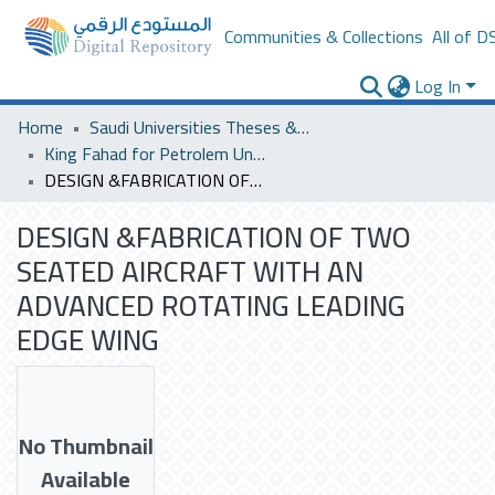
Communities & Collections
All of D
Log In
Home
Saudi Universities Theses & Dissertations
King Fahad for Petrolem University
DESIGN &FABRICATION OF TWO SEATED AIRCRAFT WITH AN ADVANCED ROTATING LEADING EDGE WING
DESIGN &FABRICATION OF TWO
SEATED AIRCRAFT WITH AN
ADVANCED ROTATING LEADING
EDGE WING
No Thumbnail
Available