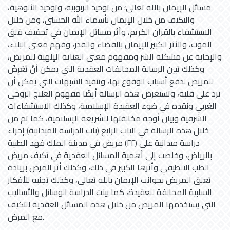
مسائل الإيمان بالله تعالى؛ من توحيد الربوبية، وتوحيد الألوهية،
والتكيف من خلال الإيمان بأسماء الله الحسنى، ومن خلال
الاستشفاء بالقرآن الكريم، وأثر مسائل الإيمان في تخفيف قلق
الموت، والأثر الكبير للإيمان بالقضاء والقدر، وفهم معنى البلاء،
والإجابة عن مشكلة الشر ومفهوم معنى العناية الإلهية للمريض،
وكذلك تبين الرسالة المخالفات العقدية التي يمكن أنْ تَعْرِضَ
للمريض لدفع أسباب الوقوع بها، وتنفيد الشبهات التي يمكن أن
ترد على قلبه، وتستعرض هذه الرسالة أيضًا مفهوم العلاج الروحي
الغربي ونقده في ضوء العقيدة الإسلامية، وكذلك الاستشفاءات
الشرقية وبيان أوجه مخالفتها للشريعة الإسلامية، كما تم من
خلال هذه الرسالة في الباب الرابع (باب الدراسة الميدانية) إجراء
دراسة ميدانية على (۲۲) مريض في مدينة الملك فهد الطبية
بالرياض، وخلصت إلى أهمية المسائل العقدية في تكيف مريض
الطب التلطيفي وأثرها الكبير في ذلك، وكذلك أثر المرض بزيادة
تعلق المريض بجوانب الإيمان بالله تعالى، وكذلك تجنبه للأفكار
السلبية المخالفة للعقيدة، كما بينت الدراسة الوسائل والأساليب
التي يستخدمها المريض من خلال هذه المسائل العقدية للتكيف
مع المرض.