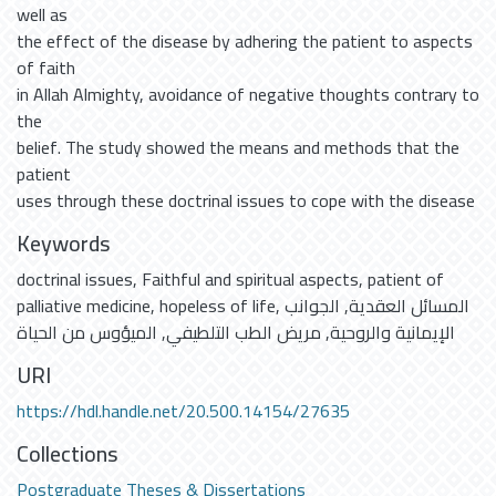
well as
the effect of the disease by adhering the patient to aspects
of faith
in Allah Almighty, avoidance of negative thoughts contrary to
the
belief. The study showed the means and methods that the
patient
uses through these doctrinal issues to cope with the disease
Keywords
doctrinal issues
,
Faithful and spiritual aspects
,
patient of
palliative medicine
,
hopeless of life
,
الجوانب
,
المسائل العقدية
الميؤوس من الحياة
,
مريض الطب التلطيفي
,
الإيمانية والروحية
URI
https://hdl.handle.net/20.500.14154/27635
Collections
Postgraduate Theses & Dissertations