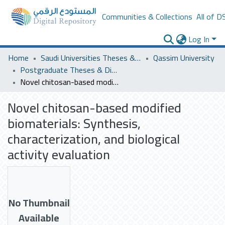
Communities & Collections
All of D
Log In
Home
Saudi Universities Theses & Dissertations
Qassim University
Postgraduate Theses & Dissertations
Novel chitosan-based modified biomaterials: Synthesis, characterization, and biological activity evaluation
Novel chitosan-based modified
biomaterials: Synthesis,
characterization, and biological
activity evaluation
No Thumbnail
Available