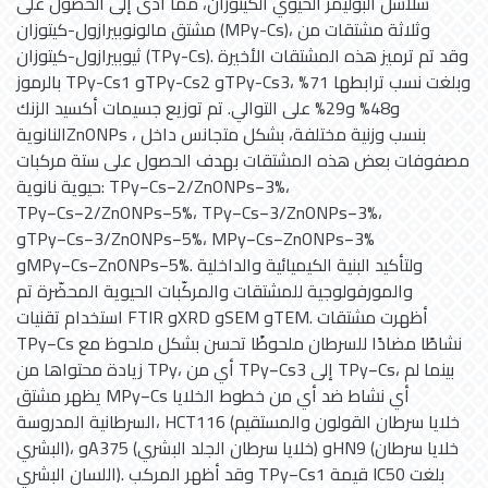
سلاسل البوليمر الحيوي الكيتوزان، مما أدى إلى الحصول على
مشتق مالونوبيرازول-كيتوزان (MPy-Cs)، وثلاثة مشتقات من
ثيوبيرازول-كيتوزان (TPy-Cs). وقد تم ترميز هذه المشتقات الأخيرة
بالرموز TPy-Cs1 وTPy-Cs2 وTPy-Cs3، وبلغت نسب ترابطها 71%
و48% و29% على التوالي. تم توزيع جسيمات أكسيد الزنك
النانويةZnONPs ، بنسب وزنية مختلفة، بشكل متجانس داخل
مصفوفات بعض هذه المشتقات بهدف الحصول على ستة مركبات
حيوية نانوية: TPy−Cs−2/ZnONPs−3%،
TPy−Cs−2/ZnONPs−5%، TPy−Cs−3/ZnONPs−3%،
وTPy−Cs−3/ZnONPs−5%، MPy−Cs−ZnONPs−3%
وMPy−Cs−ZnONPs−5%. ولتأكيد البنية الكيميائية والداخلية
والمورفولوجية للمشتقات والمركّبات الحيوية المحضّرة تم
استخدام تقنيات FTIR وXRD وSEM وTEM. أظهرت مشتقات
TPy−Cs نشاطًا مضادًا للسرطان ملحوظًا تحسن بشكل ملحوظ مع
زيادة محتواها من TPy، أي من TPy−Cs3 إلى TPy−Cs، بينما لم
يظهر مشتق MPy−Cs أي نشاط ضد أي من خطوط الخلايا
السرطانية المدروسة، HCT116 (خلايا سرطان القولون والمستقيم
البشري)، وA375 (خلايا سرطان الجلد البشري) وHN9 (خلايا سرطان
اللسان البشري). وقد أظهر المركب TPy−Cs1 قيمة IC50 بلغت