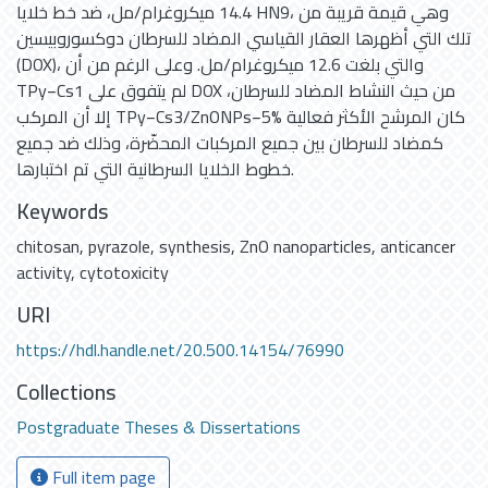
14.4 ميكروغرام/مل، ضد خط خلايا HN9، وهي قيمة قريبة من
تلك التي أظهرها العقار القياسي المضاد للسرطان دوكسوروبيسين
(DOX)، والتي بلغت 12.6 ميكروغرام/مل. وعلى الرغم من أن
TPy−Cs1 لم يتفوق على DOX من حيث النشاط المضاد للسرطان،
إلا أن المركب TPy−Cs3/ZnONPs−5% كان المرشح الأكثر فعالية
كمضاد للسرطان بين جميع المركبات المحضّرة، وذلك ضد جميع
خطوط الخلايا السرطانية التي تم اختبارها.
Keywords
chitosan
,
pyrazole
,
synthesis
,
ZnO nanoparticles
,
anticancer
activity
,
cytotoxicity
URI
https://hdl.handle.net/20.500.14154/76990
Collections
Postgraduate Theses & Dissertations
Full item page