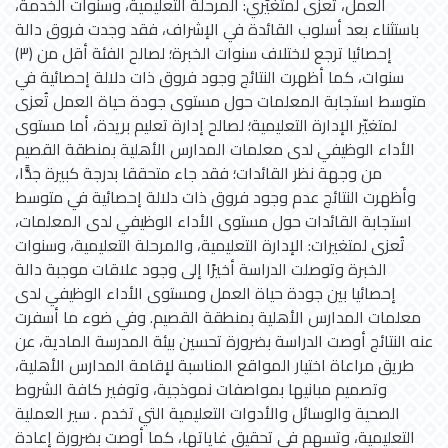
العمل، تُعزى لمتغيّري: المرحلة التعليمية، وسنوات الخدمة،
باستثناء بعد أسلوب القائدة في الإشراف، فقد وجدت فروق دالة
إحصائيا ترجع لاختلاف سنوات الخبرة؛ لصالح الفئة أقل من (۳)
سنوات، كما أظهرت النتائج وجود فروق ذات دلالة إحصائية في
متوسط استجابة المعلمات حول مستوى جودة حياة العمل تُعزى
لمتغيّر الإدارة التعليمية؛ لصالح إدارة تعليم بريدة، أما مستوى
الأداء الوظيفي لدى معلمات المدارس الأهلية بمنطقة القصيم
من وجهة نظر القائدات؛ فقد جاء متحققا بدرجة كبيرة جدًّا،
وأظهرت النتائج عدم وجود فروق ذات دلالة إحصائية في متوسط
استجابة القائدات حول مستوى الأداء الوظيفي لدى المعلمات،
تُعزى لمتغيرات: الإدارة التعليمية، والمرحلة التعليمية، وسنوات
الخبرة وتوصلت الدراسة أخيرًا إلى وجود علاقات موجبة دالة
إحصائيا بين جودة حياة العمل ومستوى الأداء الوظيفي لدى
معلمات المدارس الأهلية بمنطقة القصيم. وفي ضوء ما أسفرت
عنه النتائج أوصت الدراسة بضرورة تحسين بيئة المدرسة المادية، عن
طريق مراعاة اختيار المواقع المناسبة لإقامة المدارس الأهلية،
وتصميم مبانيها بمواصفات نموذجية، وتوفير كافة الشروط
الصحية والوسائل والأدوات التعليمية التي تخدم . سير العملية
التعليمية، وتسهم في تحقيق غاياتها، كما أوصت بضرورة إعادة