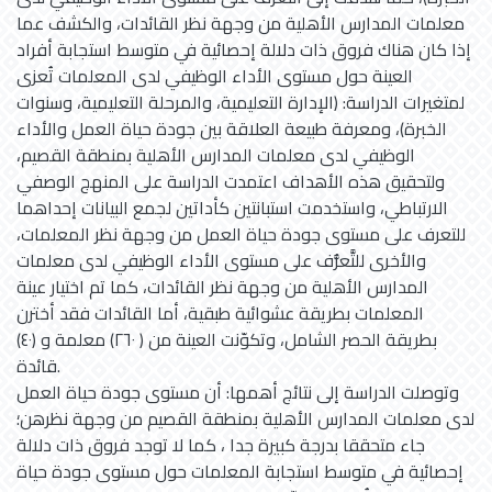
معلمات المدارس الأهلية من وجهة نظر القائدات، والكشف عما
إذا كان هناك فروق ذات دلالة إحصائية في متوسط استجابة أفراد
العينة حول مستوى الأداء الوظيفي لدى المعلمات تُعزى
لمتغيرات الدراسة: (الإدارة التعليمية، والمرحلة التعليمية، وسنوات
الخبرة)، ومعرفة طبيعة العلاقة بين جودة حياة العمل والأداء
الوظيفي لدى معلمات المدارس الأهلية بمنطقة القصيم،
ولتحقيق هذه الأهداف اعتمدت الدراسة على المنهج الوصفي
الارتباطي، واستخدمت استبانتين كأداتين لجمع البيانات إحداهما
للتعرف على مستوى جودة حياة العمل من وجهة نظر المعلمات،
والأخرى للتَّعرُّف على مستوى الأداء الوظيفي لدى معلمات
المدارس الأهلية من وجهة نظر القائدات، كما تم اختيار عينة
المعلمات بطريقة عشوائية طبقية، أما القائدات فقد أخترن
بطريقة الحصر الشامل، وتكوّنت العينة من ( ٢٦٠) معلمة و (٤٠)
قائدة.
وتوصلت الدراسة إلى نتائج أهمها: أن مستوى جودة حياة العمل
لدى معلمات المدارس الأهلية بمنطقة القصيم من وجهة نظرهن؛
جاء متحققا بدرجة كبيرة جدا ، كما لا توجد فروق ذات دلالة
إحصائية في متوسط استجابة المعلمات حول مستوى جودة حياة