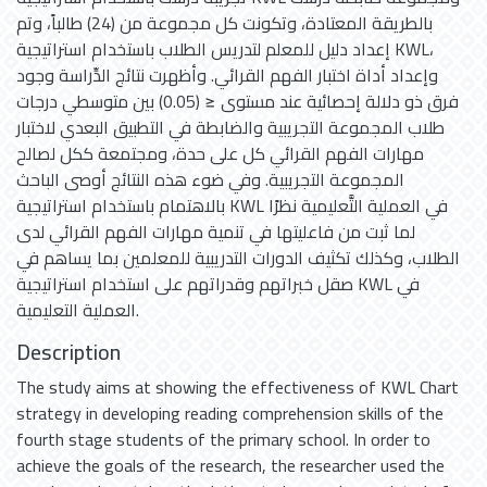
بالطريقة المعتادة، وتكونت كل مجموعة من (24) طالباً، وتم
إعداد دليل للمعلم لتدريس الطلاب باستخدام استراتيجية KWL،
وإعداد أداة اختبار الفهم القرائي. وأظهرت نتائج الدِّراسة وجود
فرق ذو دلالة إحصائية عند مستوى ≤ (0.05) بين متوسطي درجات
طلاب المجموعة التجريبية والضابطة في التطبيق البعدي لاختبار
مهارات الفهم القرائي كل على حدة، ومجتمعة ككل لصالح
المجموعة التجريبية. وفي ضوء هذه النتائج أوصى الباحث
بالاهتمام باستخدام استراتيجية KWL في العملية التَّعليمية نظرًا
لما ثبت من فاعليتها في تنمية مهارات الفهم القرائي لدى
الطلاب، وكذلك تكثيف الدورات التدريبية للمعلمين بما يساهم في
صقل خبراتهم وقدراتهم على استخدام استراتيجية KWL في
العملية التعليمية.
Description
The study aims at showing the effectiveness of KWL Chart
strategy in developing reading comprehension skills of the
fourth stage students of the primary school. In order to
achieve the goals of the research, the researcher used the