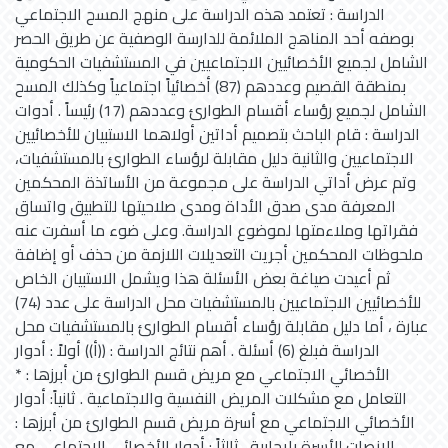
الدراسة : تعتمد هذه الدراسة على منهج المسح الاجتماعي
بوصفه أحد المناهج الملائمة للدارسة الوصفية عن طريق الحصر
الشامل لجميع الأخصائيين الاجتماعيين في المستشفيات الحكومية
بمنطقة القصيم وعددهم (87) أخصائياً اجتماعياً وكذلك المسح
الشامل لجميع رؤساء أقسام الطوارئ وعددهم (17) رئيساً . أدوات
الدراسة : قام الباحث بتصميم أداتين أولاهما الاستبيان للأخصائيين
الاجتماعيين والثانية دليل مقابلة لرؤساء الطوارئ بالمستشفيات،
وتم عرض أداتي الدراسة على مجموعة من الأساتذة المحكمين
المعرفة مدى صدق الأداة ومدى صلاحيتها للتطبيق واتساق
فقراتها وملاءمتها لموضوع الدراسة. وعلى ضوء ما أسفرت عنه
ملحوظات المحكمين أجريت التعديلات اللازمة من حذف أو إضافة
ثم أعيدت صياغة بعض الأسئلة هذا ويشمل الاستبيان الخاص
للأخصائيين الاجتماعيين بالمستشفيات محل الدراسة على عدد (74)
عبارة ، أما دليل مقابلة رؤساء أقسام الطوارئ بالمستشفيات محل
الدراسة فبلغ (6) أسئلة . أهم نتائج الدراسة : ((أ)) أولاً : أدوار
الأخصائي الاجتماعي مع مريض قسم الطوارئ من أبرزها : *
التعامل مع مشكلات المريض النفسية والاجتماعية . ثانياً: أدوار
الأخصائي الاجتماعي مع أسرة مريض قسم الطوارئ من أبرزها :
الإنصات للأسرة بإيجابية . ثالثاً : أدوار الأخصائي الاجتماعي مع