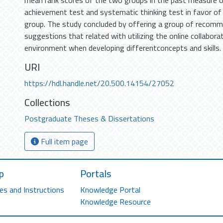
mean rank scores of the two groups in the past measure o
achievement test and systematic thinking test in favor of
group. The study concluded by offering a group of recom
suggestions that related with utilizing the online collabo
environment when developing different‌concepts and skills.
URI
https://hdl.handle.net/20.500.14154/27052
Collections
Postgraduate Theses & Dissertations
Full item page
p
Portals
es and Instructions
Knowledge Portal
Knowledge Resource