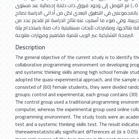
تم التوصل إلى وجود فروق ذات دلالة إحصائية عند مستوى (٠,٠٥ a) بين متوسطات
 بالمجموعتين في التطبيق البعدي لكل من أداتي الدراسة لصالح
ريبية. وفي ضوء ما أسفرت عنه نتائج الدراسة تم تقديم عدد من
قة بنتائجها، ومقترحات لأبحاث مستقبلية ذات صلة باستخدام بيئة
البرمجة التشاركية عبر الويب لتنمية مفاهيم ومهارات متنوعة.
Description
The general objective of the current study is to identify t
collaborative programming environment on developing pr
and systemic thinking skills among high school female stu
adopted the quasi-experimental approach, and the sample 
consisted of (60) female students, they were divided rand
groups: control and experimental, each group contains (30)
The control group used a traditional programming environ
computer, whereas the experimental group used online coll
programming environment. The study tools were an acade
test and a systemic thinking skills test. The result indicate
there‌‌were‌‌statistically significant differences at (α ≤ 0.05