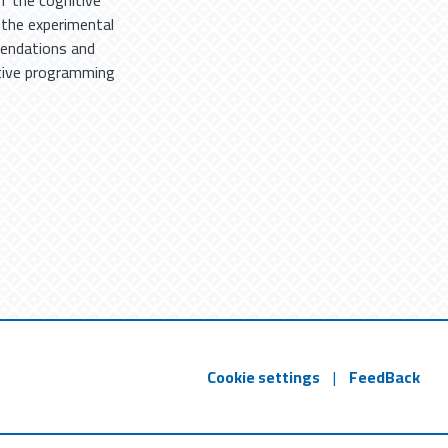
f the cognitive
 the experimental
mendations and
rative programming
Cookie settings
|
FeedBack