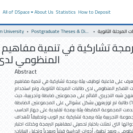
s
All of DSpace
About Us
Statistics
How to Deposit
m University
Postgraduate Theses & Dissertations
رمجة تشاركية في تنمية مفاهيم ا
المنظومي لدى ط
Abstract
عرف على فاعلية توظيف بيئة برمجة تشاركية في تنمية مفاهيم
 التفكير المنظومي لدى طالبات المرحلة الثانوية، وتم استخدام
هج شبه التجريبي القائم على مجموعتين ضابطة وتجريبية، حيث
بلغت عينة الدراسة (٦٠) طالبة تم توزيعهن بشكل عشوائي على المجموعتين الضابطة
خدمت المجموعة الضابطة بيئة برمجة تقليدية على جهاز الحاسب
وعة التجريبية بيئة برمجة تشاركية عبر الويب وتحقيقاً لأهداف
واتها التي تمثلت باختبار تحصيلي لمفاهيم البرمجة وكذلك اختبار
ظومي، وبعد تطبيق أدوات الدراسة قبلياً وبعدياً وتحليل البيانات؛