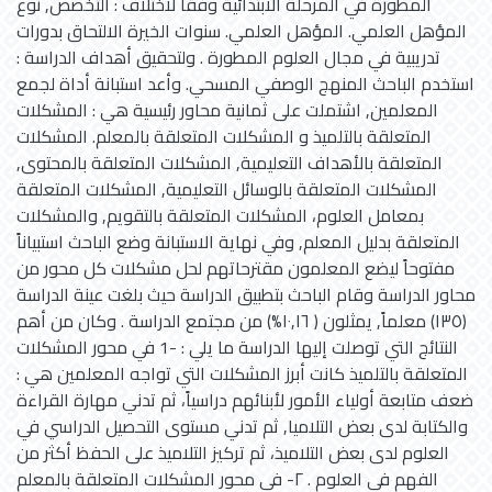
المطورة في المرحلة الابتدائية وفقاً لاختلاف : التخصص, نوع
المؤهل العلمي. المؤهل العلمي. سنوات الخيرة الالتحاق بدورات
تدريبية في مجال العلوم المطورة . ولتحقيق أهداف الدراسة :
استخدم الباحث المنهج الوصفي المسحي. وأعد استبانة أداة لجمع
المعلمين, اشتملت على ثمانية محاور رئيسية هي : المشكلات
المتعلقة بالتلميذ و المشكلات المتعلقة بالمعلم. المشكلات
المتعلقة بالأهداف التعليمية, المشكلات المتعلقة بالمحتوى,
المشكلات المتعلقة بالوسائل التعليمية, المشكلات المتعلقة
بمعامل العلوم، المشكلات المتعلقة بالتقويم, والمشكلات
المتعلقة بدليل المعلم, وفي نهاية الاستبانة وضع الباحث استبياناً
مفتوحاً ليضع المعلمون مقترحاتهم لحل مشكلات كل محور من
محاور الدراسة وقام الباحث بتطبيق الدراسة حيث بلغت عينة الدراسة
(١٣٥) معلماً, يمثلون ( ١٠,١٦%) من مجتمع الدراسة . وكان من أهم
النتائج التي توصلت إليها الدراسة ما يلي : -1 في محور المشكلات
المتعلقة بالتلميذ كانت أبرز المشكلات التي تواجه المعلمين هي :
ضعف متابعة أولياء الأمور لأبنائهم دراسياً، ثم تدني مهارة القراءة
والكتابة لدى بعض التلاميا, ثم تدني مستوى التحصيل الدراسي في
العلوم لدى بعض التلاميذ، ثم تركيز التلاميذ على الحفظ أكثر من
الفهم في العلوم . ٢- في محور المشكلات المتعلقة بالمعلم