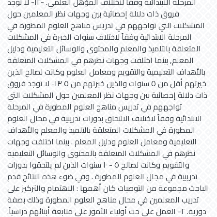
المرحلة الابتدائية وفقاً لاختلاف المؤهل العلمي. -١٢- لا توجد
فروق ذات دلالة إحصائية بين وجهات نظر المعلمين حول
المشكلات التي تواجههم في تدريس مناهج العلوم المطورة في
المرحلة الابتدائية وفقاً لاختلاف سنوات الخبرة في المشكلات
المتعلقة بالتلميذ والمعلم والمحتوى والوسائل التعليمية ودليل
المعلم, بينما اختلفت وجهات نظرهم في المشكلات المتعلقة
بالأهداف التعليمية والتقويم ومعامل العلوم وكانت لصالح الذين
خيرتهم أقل من ٥ سنوات والذين خبرتهم من ٥ ١٣- لا توجد فروق
ذات دلالة إحصائية بين وجهات نظر المعلمين حول المشكلات التي
تواجههم في تدريس مناهج العلوم المطورة في المرحلة
الابتدائية وفقاً لاختلاف الالتحاق بدورات تدريبية في محال العلوم
المطورة في المشكلات المتعلقة بالتلميذ والمعلم والأهداف
التعليمية ومعامل العلوم ودليل المعلم . بينما اختلفت وجهات
نظرهم في المشكلات المتعلقة بالمحتوى والوسائل التعليمية
والتقويم وكانت لصالح ٥ - ١٠ سنوات الذين لم يلتحقوا بدورات
تدريبية في مجال العلوم المطورة . وفي ضوء هذه النتائج قدم
الباحث مجموعة من التوصيات كان أهمها : الاهتمام والتركيز على
تدريب المعلمين في محال مناهج العلوم المطورة وذلك بصفة
دورية. ٢- العمل على حث أولياء الأمور على متابعة أبنائهم دراسياً.