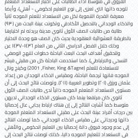
الفروق في متوسط أداء الطالبات على اختبار الاستعداد المتعلم
للوجه ذاتها التي تعزى إلى نوع التعليم (حكومي - أهلي)، وأيضا
معرفة القدرة التنموية لكل من الاستعداد للتعلم الموجه ثانياً
والذكاء الوجداني بالتحصيل الأكادفي وتكونت عينة البحث من (٩٣٠)
طالبة من طالبات الصف الأول ثانوي مدينة بريدته لم اختيارها
بالطريقة العشوائية العنقودية بحيث كان الصف هو وحدة الاختيار
وذلك خلال الفصل الدراسي الثاني من العام ١٤٣٦-١٤٣٧ عن
ولتحقيق أهداف البحث البعث الباحثة خطوات للنهج الوصفي
التسحي والارتباطي). كما استخدمت الباحثة كل من مقيلي فيشر
وكينج ونال (2001 ,Fisher, King &Tagne) للاستعادة للتعلم
الموجه فانها ترجمة الباحثة، ومقياس الذكاء الوجدان من إعداد
عثمان ورزق (۲۰۰۱) وتطوير العربية (٢٠١١). وتوصلت نتائج البحث إلى أن
مستوى الاستعداد المتعلم الموجه ذاتياً لدى طالبات الصف الأول
ثانوي كان مرتفعا بينما كان مستوى الذكاء الوجداني لديهن
متوسط كما أشارت النتائج إلى إن هناك ارتباط يجابي عال إحصائيا
بين درجات أفراد عينة البحث على مقيلي الاستعداد المتعلم الموجة
ذاتها ودرجاتي على مقياس الذكاء الوجداني، كما توصلت النتائج
إلى عدم وجود فروق دالة إحصائيا بين التعليم الحكومي والأهلي
في الاستعداد للتعليم الموجه داليا، كذلك توصلت نتائج البحث إلى