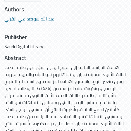
Authors
عبد الله سويعد علي القرني
Publisher
Saudi Digital Library
Abstract
هدفت الدراسة الحالية إلى تقييم الوعي البيئي لدى طلبة الصف
الثالث الثانوي بمدينة نجران واتجاهاتهم نحو البيئة والفروق فيهما
وفق متغير النوع. ولتحقيق أهداف الدراسة جرى استخدام المنهج
الوصفي. وتكونت عينة الدراسة من (426) طالبًا وطالبة اختيروا
عشوائيًا من طلاب وطالبات الصف الثالث الثانوي بمدينة نجران.
واستخدم مقياس الوعي البيئي ومقياس الاتجاهات نحو البيئة
كأداتين لجمع البيانات. وأظهرت النتائج أن مستوى الوعي البيئي
ومستوى الاتجاهات نحو البيئة لدى عينة الدراسة من طلبة الصف
الثالث الثانوي بمدينة نجران حصلا على درجة كبيرة، وأسفرت النتائج
عن وجود فروق ذات دلالة إحصائية في مستوى الوعي البيئي