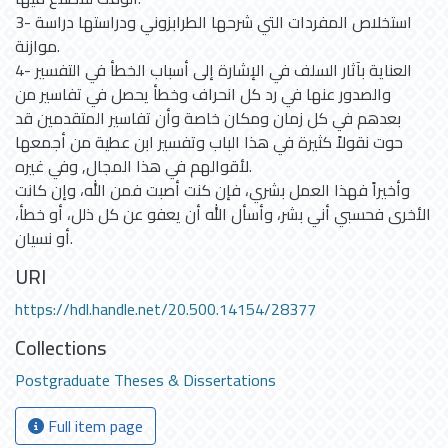
3- استخلاص المفردات التي شرحها الطرابزوني ودراستها دراسة
موازنة.
4- العناية بآثار السلف في الإشارة إلى أسباب الخطأ في التفسير
والصدور عنها في رد كل انحراف وخطأ يحصل في تفاسير من
بعدهم في كل زمان ومكان خاصة وأن تفاسير المتقدمين قد
حوت نقولاً كثيرة في هذا الباب وتفسير ابن عطية من أجمعها
لأقوالهم في هذا المجال, وفي غيره.
وأخيراً فهذا العمل بشري، فإن كنت أصبت فمن الله، وإن كانت
الأخرى فحسبي أني بشر، وأسأل الله أن يعفو عن كل ذلل، أو خطأ،
أو نسيان.
URI
https://hdl.handle.net/20.500.14154/28377
Collections
Postgraduate Theses & Dissertations
Full item page