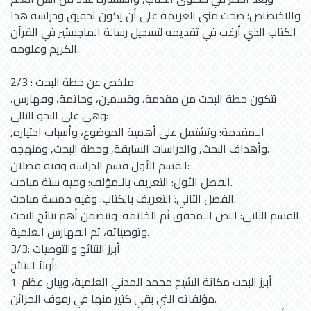
والاختصاص؛ صحت مني العزيمة على أن يكون تحقيق ودراسة هذا
الكتاب الذي أرغب في تقديمه لتسجيل رسالة الماجستير في القرآن
الكريم وعلومه.
2/3 : ملخص عن خطة البحث
تتكون خطة البحث من مقدمة، وقسمين، وخاتمة، وفهارس،
وهي على النحو التالي:
الـمقدمة: وتشتمل على أهمية الموضوع، وأسباب اختياره,
وأهداف البحث, والدراسات السابقة, وخطة البحث, ومنهجه.
القسم الأول قسم الدراسة وفيه فصلان:
الفصل الأول: التعريف بالـمؤلف: وفيه ستة مباحث.
الفصل الثاني: التعريف بالكتاب: وفيه خمسة مباحث.
القسم الثاني: النص الـمحقق ثم الخاتمة: وتتضمن أهم نتائج البحث
وتوصياته، ثم الفهارس العلمية.
3/3: أبرز النتائج والتوصيات
أولاً النتائج:
1-أبرز البحث مكانة الشيخ محمد المدني العلمية، وبيان عِظم
مؤلفاته التي بقي كثير منها في رفوف الخزائن.