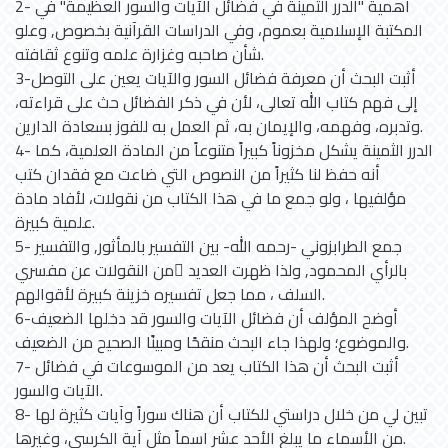
2- أهمية "الدرر الثمينة في فضائل الآيات والسور العظيمة" في
المكتبة الإسلامية بعموم، وفي الدراسات القرآنية بخصوص, وعلو
شأن صاحبه وغزارة علمه وتنوع ثقافته.
3-أثبت البحث أن معرفة فضائل السور والآيات يعين على التوصل
إلى فهم كتاب الله تعالى، لأن في ذكر الفضائل حث على قراءته،
وتدبره، وفهمه، والإيمان به، ثم العمل به للفوز بسعادة الدارين.
4- الدرر الثمينة يشكل مخزوناً كبيراً متنوعاً من المادة العلمية، كما
أنه حفظ لنا كثيراً من النصوص التي ضاعت مع فقدان كتب
مؤلفيها ، ولو جمع ما في هذا الكتاب من نقولات، لأفاد مادة
علمية كبيرة.
5- جمع الطرابزوني -رحمه الله- بين التفسير بالمأثور, والتفسير
بالرأي المحمود, ولذا ظهرت العديد ٍمن النقولات عن مفسري
السلف ، مما جعل تفسيره خزينة كبيرة لأقوالهم.
6-أوضح المؤلف أن فضائل الآيات والسور قد دخلها الضعيف
والموضوع؛ ولهذا جاء البحث منقحًا ومبينًا الصحيح من الضعيف.
7- أثبت البحث أن هذا الكتاب يعد من الموسوعات في فضائل
الآيات والسور.
8- تبين لي من خلال دراستي للكتاب أن هناك سوراً وآيات كثيرة لها
من الأسماء ما يبلغ الأحد عشر اسماً مثل آية الكرسي، وغيرها.