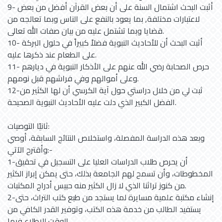
9- أثبت البحث اشتمال السنة على أن بعض القرآن أفضل من بعض
لاعتبارات مختلفة, بما يعود بالنفع على الناس وبما تعالجه من
قضايا وبما تشتمل عليه من بيان صفات الله تعالى.
10- أثبت البحث أن للأحاديث النبوية فضلاً كبيراً في حلول البركة
على الطعام عند ذكرها عليه.
11- حرص الصحابة رضي الله عنهم على الأذكار النبوية في ديارهم
وعلى أموالهم وفي فراشهم قبل نومهم.
12-ثبت لي من خلال دراستي حول آية الكرسي أن لها الكثير من
الفضل الكبير الذي دلت عليه الأحاديث النبوية الصحيحة.
ثانيًا التوصيات:
وبعد هذه الدراسة المفصلة، واستخلاص النتائج السابقة، أوصي
وأقترح الآتي:-
1-أن يحرص طلاب الدراسات العليا على التسجيل في تحقيق
المخطوطات، وأن تسمح لهم الجامعة بذلك، حتى يمكن إبراز الكثير
من كنوز تراثنا الذي لا زال الكثير منه حبيس أدراج المكتبات.
2-إنشاء مكتبة علمية مسايرة لما يستجد من طبع كتب التراث، حتى
يستفيد الطالب من خدمة هذه الكتب، وتوفير القدر الكافي من
الوقت للاطلاع فيها.