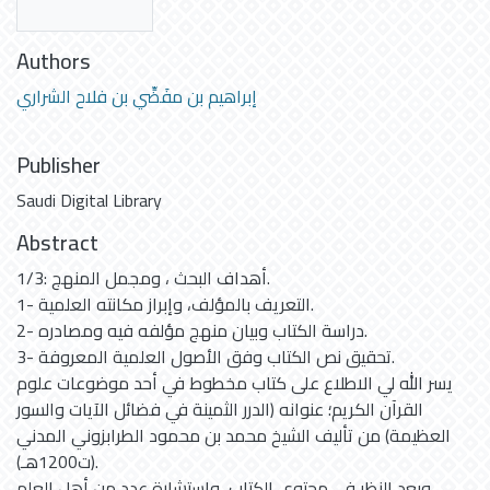
Authors
إبراهيم بن مفَضِّي بن فلاح الشراري
Publisher
Saudi Digital Library
Abstract
1/3: أهداف البحث ، ومجمل المنهج.
1- التعريف بالمؤلف، وإبراز مكانته العلمية.
2- دراسة الكتاب وبيان منهج مؤلفه فيه ومصادره.
3- تحقيق نص الكتاب وفق الأصول العلمية المعروفة.
يسر الله لي الاطلاع على كتاب مخطوط في أحد موضوعات علوم
القرآن الكريم؛ عنوانه (الدرر الثمينة في فضائل الآيات والسور
العظيمة) من تأليف الشيخ محمد بن محمود الطرابزوني المدني
(ت1200هـ).
وبعد النظر في محتوى الكتاب, واستشارة عدد من أهل العلم