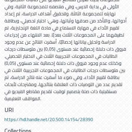
الأولى في بداية الدرس، وفي منتصفه للمجموعة الثانية، وفي
نهايته للمجموعة الثالثة. ولتحقيق أهداف الدراسة، تم إعداد
أدواتها، والتأكد من صدقها وثباتها، وهي: اختبار تحصيلي، وبطاقة
تقييم الأداء في مهارة الاستماع في مادة اللغة الإنجليزية، تم
تطبيقهما على المجموعات الثلاث بعديًا. بعد الانتهاء من إجراءات
الدراسة وتحليل بياناتها إحصائيًا، أسفرت النتائج عن عدم وجود
فروق ذات دلالة إحصائية عند مستوى (0,05) بين متوسطات درجات
الطالبات في المجموعات التجريبية الثلاث في الاختبار التحصيلي.
وكذلك عدم وجود فروق ذات دلالة إحصائية عند مستوى (0,05)
بين متوسطات درجات الطالبات في المجموعات التجريبية الثلاث في
بطاقة تقييم الأداء. وفي ضوء ما أسفرت عنه نتائج الدراسة، تم
تقديم عدد من التوصيات ذات العلاقة بنتائجها، ومقترحات لأبحاث
مستقبلية ذات صلة بتصميم توقيت تقديم مقاطع الفيديو في
المواقف التعليمية.
URI
https://hdl.handle.net/20.500.14154/28390
Collections