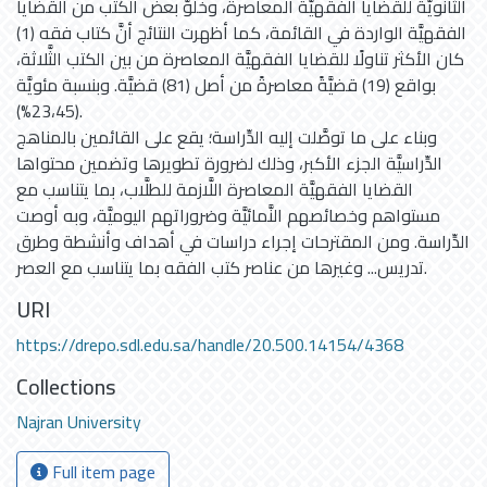
الثَّانويَّة للقضايا الفقهيَّة المعاصرة، وخلوّ بعض الكتب من القضايا
الفقهيَّة الواردة في القائمة، كما أظهرت النتائج أنَّ كتاب فقه (1)
كان الأكثر تناولًا للقضايا الفقهيَّة المعاصرة من بين الكتب الثَّلاثة،
بواقع (19) قضيَّةً معاصرةً من أصل (81) قضيَّة. وبنسبة مئويَّة
(23،45%).
وبناء على ما توصَّلت إليه الدِّراسة؛ يقع على القائمين بالمناهج
الدِّراسيَّة الجزء الأكبر، وذلك لضرورة تطويرها وتضمين محتواها
القضايا الفقهيَّة المعاصرة اللَّازمة للطلَّاب، بما يتناسب مع
مستواهم وخصائصهم النَّمائيَّة وضروراتهم اليوميَّة، وبه أوصت
الدِّراسة. ومن المقترحات إجراء دراسات في أهداف وأنشطة وطرق
تدريس... وغيرها من عناصر كتب الفقه بما يتناسب مع العصر.
URI
https://drepo.sdl.edu.sa/handle/20.500.14154/4368
Collections
Najran University
Full item page