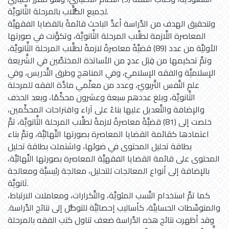
لجميع الطُّلَّاب بالمرحلة الثَّانويَّة.
ولتحقيق الهدف من الدِّراسة أعدَّ الباحث قائمةً بالقضايا الفقهيَّة
المعاصرة اللَّازمة لطلَّاب المرحلة الثَّانويَّة، وتكوَّنت في صورتها
الأوليَّة من عدد (89) قضيَّةً معاصرةً لازمةً لطلَّاب المرحلة الثَّانويَّة،
وتمَّ تحكيمها من قِبَل عددٍ من الأساتذة المختصِّين في الشَّريعة
الإسلاميَّة والفقه الإسلاميّ، وفي المناهج وطرق التَّدريس، وفي
علم النَّفس التَّربويّ، وعدد من معلِّمي مادَّة الفقه للمرحلة
الثَّانويَّة، وبلغ عددهم سبعة وعشرون محكِّمًا، وبعد الحذف
والإضافة والتَّعديل عليها بناءً على آراء واقتراحات المحكِّمين،
خلصت إلى (81) قضيَّةً معاصرةً لازمةً لطلَّاب المرحلة الثَّانويَّة، تمَّ
اعتمادها كقائمة القضايا المعاصرة بصورتها النِّهائيَّة، وتمَّ بناء
بطاقة تحليل المحتوى في ضوئها، واشتملت بطاقة تحليل
المحتوى على قائمة القضايا الفقهيَّة المعاصرة بصورتها النِّهائيَّة،
بالإضافة إلى أنواع المعالجات للتحليل، معالجة رئيسيَّة ومعالجة
ثانويَّة.
كما تمَّ استخدام النِّسب المئويَّة، والتَّكرارات، ومعاملات الارتباط،
والمتوسِّطات الحسابيَّة، كأساليب إحصائيَّة للتوصُّل إلى نتائج الدِّراسة.
وقد أظهرت نتائج هذه الدِّراسة ضعف تناول كتب الفقه بالمرحلة